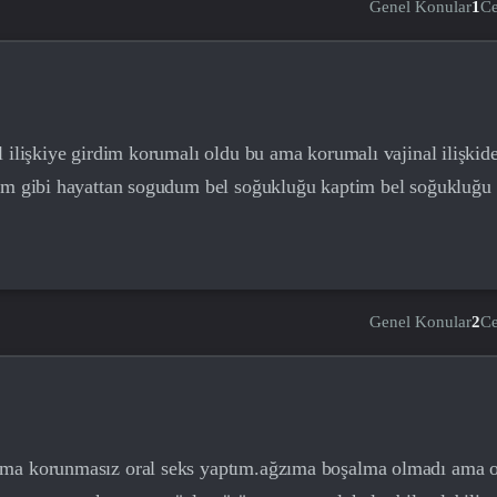
Genel Konular
1
C
 ilişkiye girdim korumalı oldu bu ama korumalı vajinal ilişkid
sim gibi hayattan sogudum bel soğukluğu kaptim bel soğukluğu
Genel Konular
2
C
ıma korunmasız oral seks yaptım.ağzıma boşalma olmadı ama 