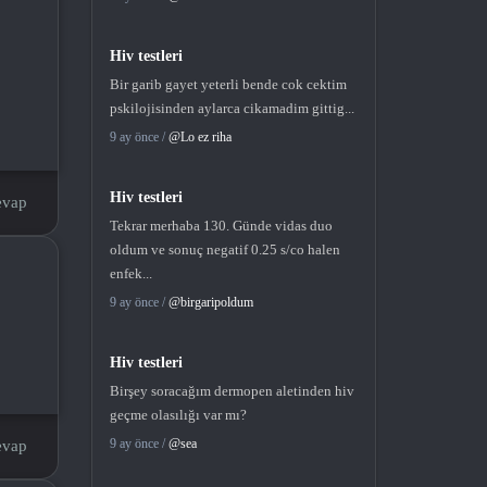
Hiv testleri
Bir garib gayet yeterli bende cok cektim
pskilojisinden aylarca cikamadim gittig...
9 ay önce /
@Lo ez riha
Hiv testleri
evap
Tekrar merhaba 130. Günde vidas duo
oldum ve sonuç negatif 0.25 s/co halen
enfek...
9 ay önce /
@birgaripoldum
Hiv testleri
Birşey soracağım dermopen aletinden hiv
geçme olasılığı var mı?
9 ay önce /
@sea
evap