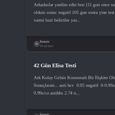
Arkadaslar yardim edin ben 111 gun once supe
oldum sonuc negatif 105 gun sonra yine test
varmi bazi belirtiler yas...
İsimsiz
İS
10 yıl önce
42 Gün Elisa Testi
Ark Kolay Gelsin Korunmalı Bir İlişkim Ol
Sonuçlarım... anti hcv 0.05 negatif 0-0.99s
0.99s/co antihbs 2.74 n...
İsimsiz