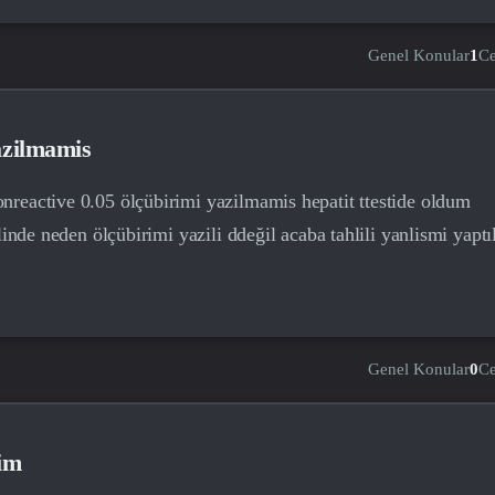
Genel Konular
1
C
azilmamis
reactive 0.05 ölçübirimi yazilmamis hepatit ttestide oldum
linde neden ölçübirimi yazili ddeğil acaba tahlili yanlismi yaptı
Genel Konular
0
C
dim