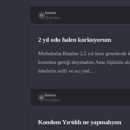
İsimsiz
İS
10 yıl önce
2 yıl odu halen korkuyorum
Merhabalar.Bundan 2,5 yıl önce genelevde ko
korunma gereği duymadım.Ama ilişkinin akşa
lekelerin asitli ve acı yed...
İsimsiz
İS
10 yıl önce
Kondom Yırtıldı ne yapmalıyım