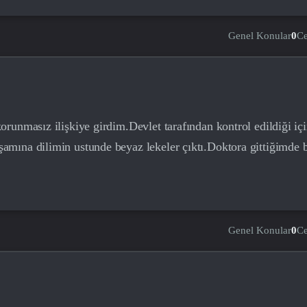
Genel Konular
0
C
runmasız ilişkiye girdim.Devlet tarafından kontrol edildiği iç
mına dilimin ustunde beyaz lekeler çıktı.Doktora gittiğimde 
Genel Konular
0
C