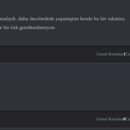
nmalıydı. daha öncelerdede yaşamıştım bende bu hiv takıntısı
ce bir risk gurubundamıyım
Genel Konular
1
C
Genel Konular
0
C