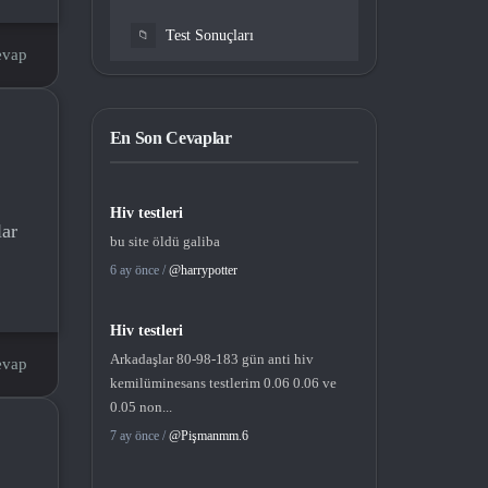
Test Sonuçları
📁
evap
En Son Cevaplar
Hiv testleri
lar
bu site öldü galiba
6 ay önce /
@harrypotter
Hiv testleri
Arkadaşlar 80-98-183 gün anti hiv
evap
kemilüminesans testlerim 0.06 0.06 ve
0.05 non...
7 ay önce /
@Pişmanmm.6