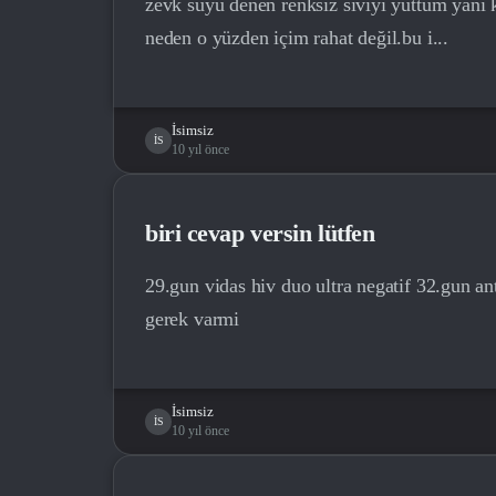
zevk suyu denen renksiz sıvıyı yuttum yani
neden o yüzden içim rahat değil.bu i...
İsimsiz
İS
10 yıl önce
biri cevap versin lütfen
29.gun vidas hiv duo ultra negatif 32.gun ant
gerek varmi
İsimsiz
İS
10 yıl önce