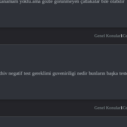
 kanamam yoktu.ama gözle görünmeyen çatlakalar bile olabilir
Genel Konular
1
C
hiv negatif test gereklimi guveniriligi nedir bunların başka test
Genel Konular
1
C