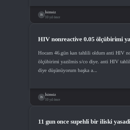
İsimsiz
İS
10 yıl önce
HIV nonreactive 0.05 ölçübirimi y
Hocam 46.gün kan tahlili oldum anti HIV non
ölçübirimi yazilmis s/co diye. anti HIV tahli
diye düşünüyorum başka a...
İsimsiz
İS
10 yıl önce
11 gun once supehli bir iliski yasa