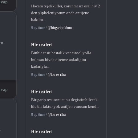
evap
Hocam teşekkürler, korunmasız oral hiv 2
den şüpheleniyorum onda antijene
bakılm...
9 ay önce /
@birgaripoldum
en
Hiv testleri
Binbir cesit hastalik var cinsel yolla
bulasan hivde diretme anladigim
kadariyla...
9 ay önce /
@Lo ez riha
evap
Hiv testleri
Bir garip test sonucunu degistirebilecek
hic bir faktor yok antijen vurusun kend...
9 ay önce /
@Lo ez riha
o
Hiv testleri