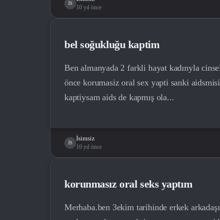
İS
10 yıl önce
bel soğukluğu kaptim
Ben almanyada 2 farkli hayat kadınyla cinsel
önce korumasiz oral sex yapti sanki aidsmi
kaptiysam aids de kapmış ola...
İsimsiz
İS
10 yıl önce
korunmasız oral seks yaptım
Merhaba.ben 3ekim tarihinde erkek arkadaş