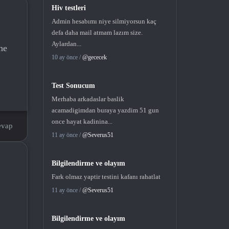
Hiv testleri
Admin hesabımı niye silmiyorsun kaç
defa daha mail atmam lazım size.
Aylardan...
he
10 ay önce /
@gececek
Test Sonucum
Merhaba arkadaslar baslik
acamadigimdan buraya yazdim 51 gun
once hayat kadinina...
evap
11 ay önce /
@Severus51
Bilgilendirme ve olayım
Fark olmaz yaptir testini kafanı rahatlat
11 ay önce /
@Severus51
Bilgilendirme ve olayım