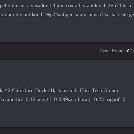
hli bir iliski yasadim 34 gun sonra hiv antikor 1-2+p24 testi
 oldum hiv antikor 1-2+p24antigen sonuc negatif baska teste g
Genel Konular
0
C
du 42 Gün Önce Devlet Hastanesinde Elisa Testi Oldum
/co anti hiv 0.16 negatif 0-0.99s/co hbsag 0.23 nagatif 0-