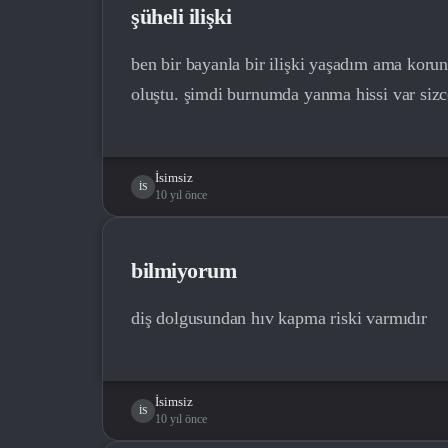
şüheli ilişki
ben bir bayanla bir ilişki yaşadım ama koru
oluştu. şimdi burnumda yanma hissi var siz
İsimsiz
İS
10 yıl önce
bilmiyorum
diş dolgusundan hıv kapma riski varmıdır
İsimsiz
İS
10 yıl önce