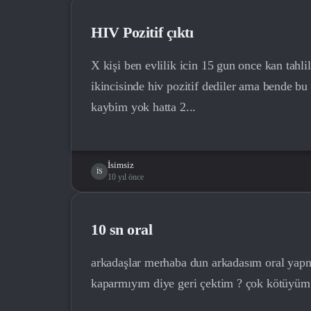
HIV Pozitif çıktı
X kişi ben evlilik icin 15 gun once kan tahlil
ikincisinde hiv pozitif dediler ama bende bu 
kaybim yok hatta 2...
İsimsiz
İS
10 yıl önce
10 sn oral
arkadaşlar merhaba dun arkadasım oral yapma
kaparmıyım diye geri çektim ? çok kötüyüm 