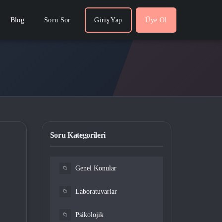
Blog
Soru Sor
Giriş Yap
Üye Ol
Soru Kategorileri
Genel Konular
📁
Laboratuvarlar
📁
Psikolojik
📁