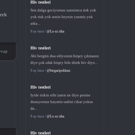
Hiv testleri
Sen dalga geciyorsun zannimca risk yok
erek
yok risk yok senin beynin yanmis yok
arka...
9 ay önce /
@Lo ez riha
Hiv testleri
evap
Abi hergün dua ediyorum birşey çıkmasın
diye çok ufak birşey bile direk hiv diyo...
9 ay önce /
@birgaripoldum
Hiv testleri
Iyide riskin sifir zaten ne diye pesine
dusuyorsun hayatin tadini cikar yoksa
da...
9 ay önce /
@Lo ez riha
Hiv testleri