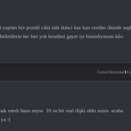
i yaptim hiv pozitif cikti tabi ikinci kez kan verdim ilkinde sup
belirtilerin hic biri yok kendimi gayet iyi hissediyorum kilo
Genel Konular
1
C
k ıstedı bana neyse 10 sn bir oral ilişki oldu sonra acaba
ya :(