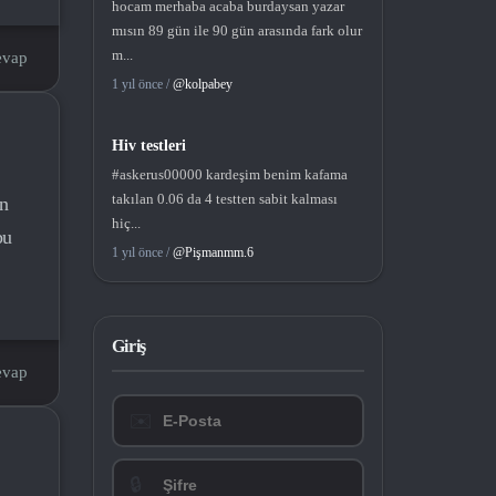
hocam merhaba acaba burdaysan yazar
mısın 89 gün ile 90 gün arasında fark olur
m...
evap
1 yıl önce /
@kolpabey
Hiv testleri
#askerus00000 kardeşim benim kafama
takılan 0.06 da 4 testten sabit kalması
in
hiç...
bu
1 yıl önce /
@Pişmanmm.6
Giriş
evap
✉️
🔒