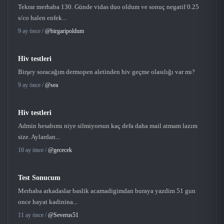
Tekrar merhaba 130. Günde vidas duo oldum ve sonuç negatif 0.25
s/co halen enfek...
9 ay önce /
@birgaripoldum
Hiv testleri
Birşey soracağım dermopen aletinden hiv geçme olasılığı var mı?
9 ay önce /
@sea
Hiv testleri
Admin hesabımı niye silmiyorsun kaç defa daha mail atmam lazım
size. Aylardan...
10 ay önce /
@gececek
Test Sonucum
Merhaba arkadaslar baslik acamadigimdan buraya yazdim 51 gun
once hayat kadinina...
11 ay önce /
@Severus51