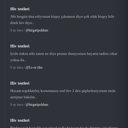
Hiv testleri
Abi hergün dua ediyorum birşey çıkmasın diye çok ufak birşey bile
direk hiv diyo...
9 ay önce /
@birgaripoldum
Hiv testleri
Iyide riskin sifir zaten ne diye pesine dusuyorsun hayatin tadini cikar
yoksa da...
9 ay önce /
@Lo ez riha
Hiv testleri
Hocam teşekkürler, korunmasız oral hiv 2 den şüpheleniyorum onda
antijene bakılm...
9 ay önce /
@birgaripoldum
Hiv testleri
Binbir cesit hastalik var cinsel yolla bulasan hivde diretme anladigim