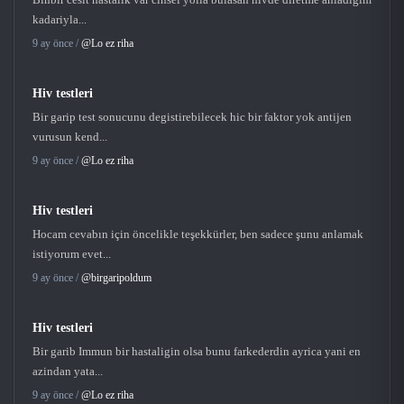
kadariyla...
9 ay önce /
@Lo ez riha
Hiv testleri
Bir garip test sonucunu degistirebilecek hic bir faktor yok antijen
vurusun kend...
9 ay önce /
@Lo ez riha
Hiv testleri
Hocam cevabın için öncelikle teşekkürler, ben sadece şunu anlamak
istiyorum evet...
9 ay önce /
@birgaripoldum
Hiv testleri
Bir garib Immun bir hastaligin olsa bunu farkederdin ayrica yani en
azindan yata...
9 ay önce /
@Lo ez riha