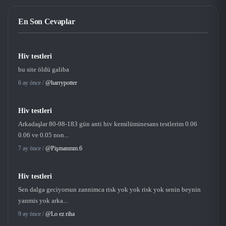
En Son Cevaplar
Hiv testleri
bu site öldü galiba
6 ay önce /
@harrypotter
Hiv testleri
Arkadaşlar 80-98-183 gün anti hiv kemilüminesans testlerim 0.06
0.06 ve 0.05 non...
7 ay önce /
@Pişmanmm.6
Hiv testleri
Sen dalga geciyorsun zannimca risk yok yok risk yok senin beynin
yanmis yok arka...
9 ay önce /
@Lo ez riha