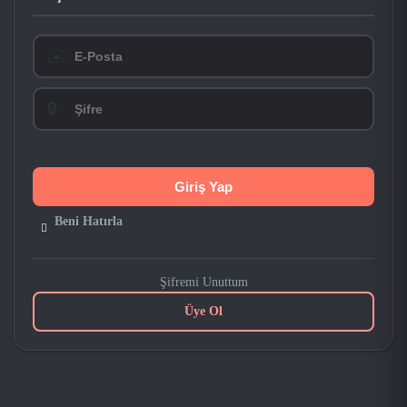
✉️
🔒
Beni Hatırla
Şifremi Unuttum
Üye Ol