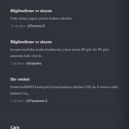
Bilgilendirme ve olayım
Fark olmaz yaptir testini kafanı rahatlat
11 ay önce /
@Severus51
Bilgilendirme ve olayım
hocam merhaba acaba burdaysan yazar mısın 89 gün ile 90 gün
arasında fark olur m...
1 yıl önce /
@kolpabey
Hiv testleri
#askerus00000 kardeşim benim kafama takılan 0.06 da 4 testten sabit
kalması hiç...
1 yıl önce /
@Pişmanmm.6
Giriş