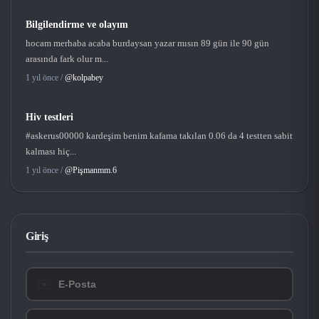
Bilgilendirme ve olayım
hocam merhaba acaba burdaysan yazar mısın 89 gün ile 90 gün
arasında fark olur m...
1 yıl önce /
@kolpabey
Hiv testleri
#askerus00000 kardeşim benim kafama takılan 0.06 da 4 testten sabit
kalması hiç...
1 yıl önce /
@Pişmanmm.6
Giriş
✉️