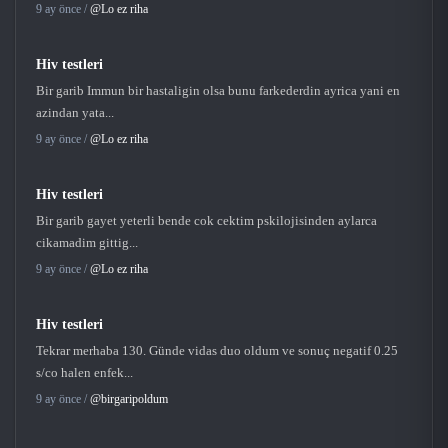
9 ay önce /
@Lo ez riha
Hiv testleri
Bir garib Immun bir hastaligin olsa bunu farkederdin ayrica yani en
azindan yata...
9 ay önce /
@Lo ez riha
Hiv testleri
Bir garib gayet yeterli bende cok cektim pskilojisinden aylarca
cikamadim gittig...
9 ay önce /
@Lo ez riha
Hiv testleri
Tekrar merhaba 130. Günde vidas duo oldum ve sonuç negatif 0.25
s/co halen enfek...
9 ay önce /
@birgaripoldum