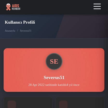
Kullanıcı Profili
/
Anasayfa
Severus51
SE
Severus51
28 Apr 2022 tarihinde katıldı
4 yıl önce