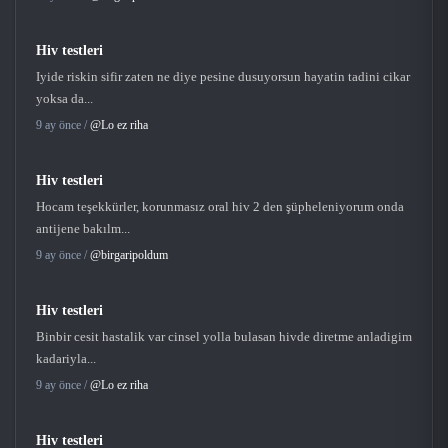
Hiv testleri
Iyide riskin sifir zaten ne diye pesine dusuyorsun hayatin tadini cikar
yoksa da...
9 ay önce /
@Lo ez riha
Hiv testleri
Hocam teşekkürler, korunmasız oral hiv 2 den şüpheleniyorum onda
antijene bakılm...
9 ay önce /
@birgaripoldum
Hiv testleri
Binbir cesit hastalik var cinsel yolla bulasan hivde diretme anladigim
kadariyla...
9 ay önce /
@Lo ez riha
Hiv testleri