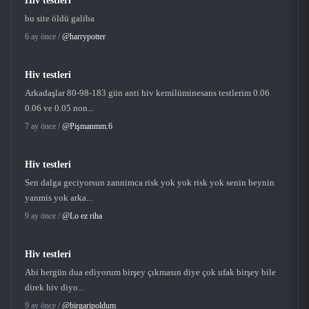
Hiv testleri
bu site öldü galiba
6 ay önce /
@harrypotter
Hiv testleri
Arkadaşlar 80-98-183 gün anti hiv kemilüminesans testlerim 0.06
0.06 ve 0.05 non...
7 ay önce /
@Pişmanmm.6
Hiv testleri
Sen dalga geciyorsun zannimca risk yok yok risk yok senin beynin
yanmis yok arka...
9 ay önce /
@Lo ez riha
Hiv testleri
Abi hergün dua ediyorum birşey çıkmasın diye çok ufak birşey bile
direk hiv diyo...
9 ay önce /
@birgaripoldum