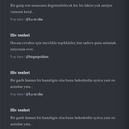
Bir garip test sonucunu degistirebilecek hic bir faktor yok antijen
vurusun kend...
9 ay önce /
@Lo ez riha
Hiv testleri
Hocam cevabın için öncelikle teşekkürler, ben sadece şunu anlamak
istiyorum evet...
9 ay önce /
@birgaripoldum
Hiv testleri
Bir garib Immun bir hastaligin olsa bunu farkederdin ayrica yani en
azindan yata...
9 ay önce /
@Lo ez riha
Hiv testleri
Bir garib Immun bir hastaligin olsa bunu farkederdin ayrica yani en
azindan yata...