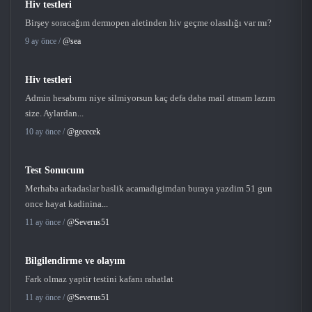
Hiv testleri
Birşey soracağım dermopen aletinden hiv geçme olasılığı var mı?
9 ay önce /
@sea
Hiv testleri
Admin hesabımı niye silmiyorsun kaç defa daha mail atmam lazım
size. Aylardan...
10 ay önce /
@gececek
Test Sonucum
Merhaba arkadaslar baslik acamadigimdan buraya yazdim 51 gun
once hayat kadinina...
11 ay önce /
@Severus51
Bilgilendirme ve olayım
Fark olmaz yaptir testini kafanı rahatlat
11 ay önce /
@Severus51