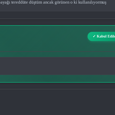
 bayağı tereddüte düştüm ancak görünen o ki kullanılıyormuş