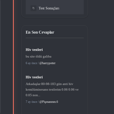
Test Sonuçları
📁
En Son Cevaplar
Hiv testleri
bu site öldü galiba
6 ay önce /
@harrypotter
Hiv testleri
Arkadaşlar 80-98-183 gün anti hiv
kemilüminesans testlerim 0.06 0.06 ve
0.05 non...
7 ay önce /
@Pişmanmm.6