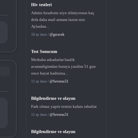
Hiv testleri
Admin hesabımı niye silmiyorsun kaç
defa daha mail atmam lazım size.
Aylardan...
10 ay önce /
@gececek
Test Sonucum
Merhaba arkadaslar baslik
acamadigimdan buraya yazdim 51 gun
once hayat kadinina...
11 ay önce /
@Severus51
Bilgilendirme ve olayım
Fark olmaz yaptir testini kafanı rahatlat
11 ay önce /
@Severus51
Bilgilendirme ve olayım