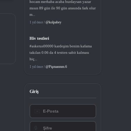
hocam merhaba acaba burdaysan yazar
mısın 89 gün ile 90 gün arasında fark olur
m...
1 yıl önce /
@kolpabey
Hiv testleri
#askerus00000 kardeşim benim kafama
takılan 0.06 da 4 testten sabit kalması
hiç...
1 yıl önce /
@Pişmanmm.6
Giriş
✉️
🔒