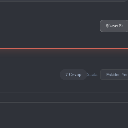
Şikayet Et
7 Cevap
Sırala: