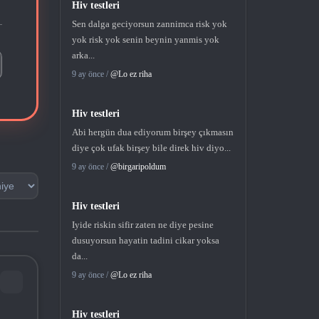
Hiv testleri
Sen dalga geciyorsun zannimca risk yok
yok risk yok senin beynin yanmis yok
arka...
9 ay önce /
@Lo ez riha
Hiv testleri
Abi hergün dua ediyorum birşey çıkmasın
diye çok ufak birşey bile direk hiv diyo...
9 ay önce /
@birgaripoldum
Hiv testleri
Iyide riskin sifir zaten ne diye pesine
dusuyorsun hayatin tadini cikar yoksa
da...
9 ay önce /
@Lo ez riha
Hiv testleri