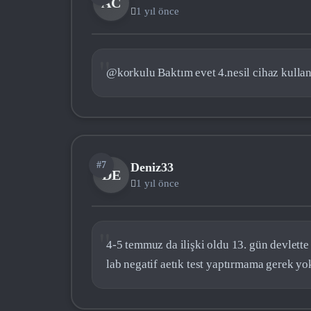
AC
1 yıl önce
@korkulu Baktım evet 4.nesil cihaz kullan
#7
Deniz33
DE
1 yıl önce
4-5 temmuz da ilişki oldu 13. gün devlette
lab negatif aetık test yaptırmama gerek yo