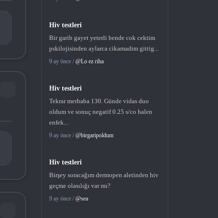
Hiv testleri
Bir garib gayet yeterli bende cok cektim
pskilojisinden aylarca cikamadim gittig...
9 ay önce /
@Lo ez riha
Hiv testleri
Tekrar merhaba 130. Günde vidas duo
oldum ve sonuç negatif 0.25 s/co halen
enfek...
9 ay önce /
@birgaripoldum
Hiv testleri
Birşey soracağım dermopen aletinden hiv
geçme olasılığı var mı?
9 ay önce /
@sea