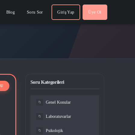
Blog
Soru Sor
Giriş Yap
Üye Ol
Soru Kategorileri
Genel Konular
📁
Laboratuvarlar
📁
Psikolojik
📁