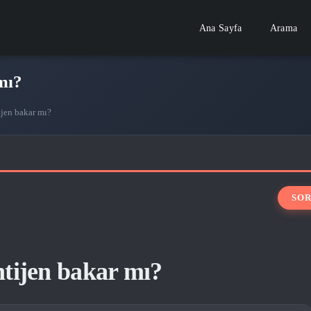
Ana Sayfa
Arama
mı?
ijen bakar mı?
ntijen bakar mı?