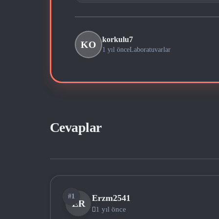
korkulu7
KO
1 yıl önce
Laboratuvarlar
Cevaplar
#1
Erzm2541
ER
1 yıl önce