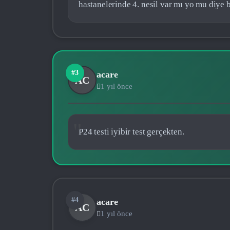
hastanelerinde 4. nesil var mı yo mu diye
#3
acare
AC
1 yıl önce
P24 testi iyibir test gerçekten.
#4
acare
AC
1 yıl önce