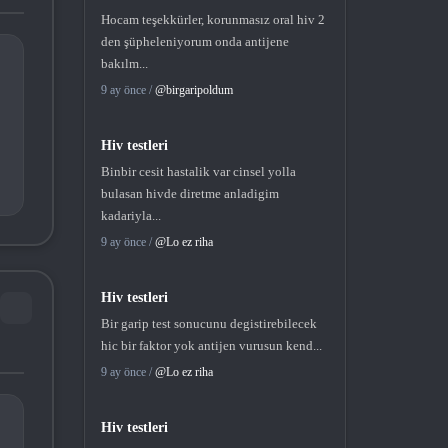
Hocam teşekkürler, korunmasız oral hiv 2
den şüpheleniyorum onda antijene
bakılm...
9 ay önce /
@birgaripoldum
Hiv testleri
Binbir cesit hastalik var cinsel yolla
bulasan hivde diretme anladigim
kadariyla...
9 ay önce /
@Lo ez riha
Hiv testleri
Bir garip test sonucunu degistirebilecek
hic bir faktor yok antijen vurusun kend...
9 ay önce /
@Lo ez riha
Hiv testleri