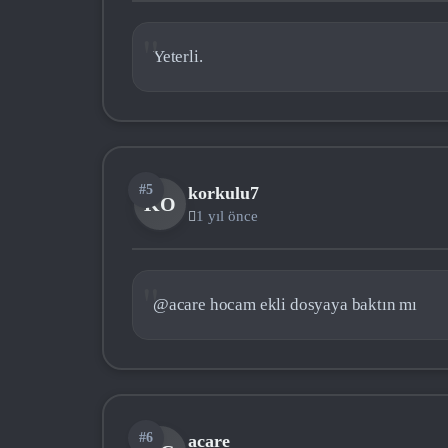
Yeterli.
#5
korkulu7
KO
1 yıl önce
@acare hocam ekli dosyaya baktın mı
#6
acare