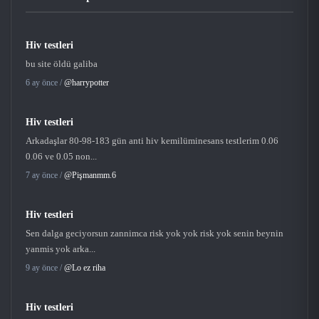
Hiv testleri
bu site öldü galiba
6 ay önce /
@harrypotter
Hiv testleri
Arkadaşlar 80-98-183 gün anti hiv kemilüminesans testlerim 0.06
0.06 ve 0.05 non...
7 ay önce /
@Pişmanmm.6
Hiv testleri
Sen dalga geciyorsun zannimca risk yok yok risk yok senin beynin
yanmis yok arka...
9 ay önce /
@Lo ez riha
Hiv testleri