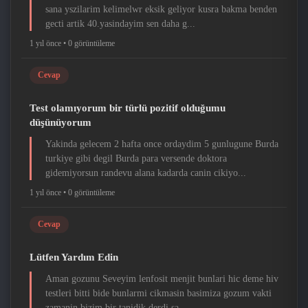
sana yszilarim kelimelwr eksik geliyor kusra bakma benden
gecti artik 40.yasindayim sen daha g...
1 yıl önce •
0 görüntüleme
Cevap
Test olamıyorum bir türlü pozitif olduğumu
düşünüyorum
Yakinda gelecem 2 hafta once ordaydim 5 gunlugune Burda
turkiye gibi degil Burda para versende doktora
gidemiyorsun randevu alana kadarda canin cikiyo...
1 yıl önce •
0 görüntüleme
Cevap
Lütfen Yardım Edin
Aman gozunu Seveyim lenfosit menjit bunlari hic deme hiv
testleri bitti bide bunlarmi cikmasin basimiza gozum vakti
zamanin bizim bir tanidik derdi sa...