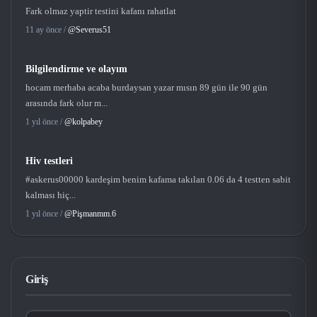
Fark olmaz yaptir testini kafanı rahatlat
11 ay önce /
@Severus51
Bilgilendirme ve olayım
hocam merhaba acaba burdaysan yazar mısın 89 gün ile 90 gün
arasında fark olur m...
1 yıl önce /
@kolpabey
Hiv testleri
#askerus00000 kardeşim benim kafama takılan 0.06 da 4 testten sabit
kalması hiç...
1 yıl önce /
@Pişmanmm.6
Giriş