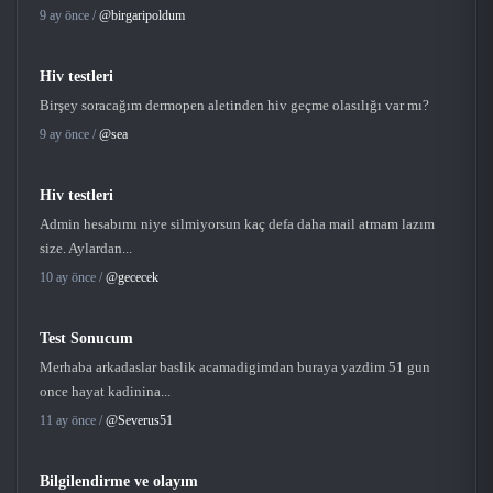
9 ay önce /
@birgaripoldum
Hiv testleri
Birşey soracağım dermopen aletinden hiv geçme olasılığı var mı?
9 ay önce /
@sea
Hiv testleri
Admin hesabımı niye silmiyorsun kaç defa daha mail atmam lazım
size. Aylardan...
10 ay önce /
@gececek
Test Sonucum
Merhaba arkadaslar baslik acamadigimdan buraya yazdim 51 gun
once hayat kadinina...
11 ay önce /
@Severus51
Bilgilendirme ve olayım