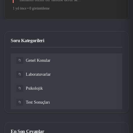
1 yıl önce •
0 görüntüleme
Soru Kategorileri
Genel Konular
📁
Laboratuvarlar
📁
Psikolojik
📁
Test Sonuçları
📁
En Son Cevaplar