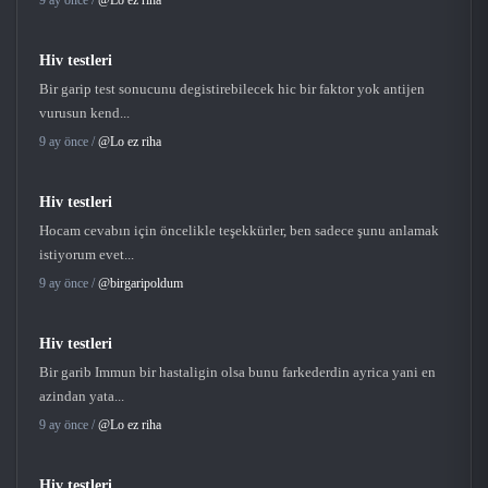
Hiv testleri
Bir garip test sonucunu degistirebilecek hic bir faktor yok antijen
vurusun kend...
9 ay önce /
@Lo ez riha
Hiv testleri
Hocam cevabın için öncelikle teşekkürler, ben sadece şunu anlamak
istiyorum evet...
9 ay önce /
@birgaripoldum
Hiv testleri
Bir garib Immun bir hastaligin olsa bunu farkederdin ayrica yani en
azindan yata...
9 ay önce /
@Lo ez riha
Hiv testleri