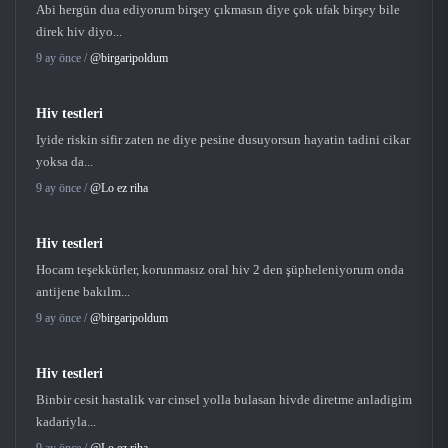
Abi hergün dua ediyorum birşey çıkmasın diye çok ufak birşey bile
direk hiv diyo...
9 ay önce /
@birgaripoldum
Hiv testleri
Iyide riskin sifir zaten ne diye pesine dusuyorsun hayatin tadini cikar
yoksa da...
9 ay önce /
@Lo ez riha
Hiv testleri
Hocam teşekkürler, korunmasız oral hiv 2 den şüpheleniyorum onda
antijene bakılm...
9 ay önce /
@birgaripoldum
Hiv testleri
Binbir cesit hastalik var cinsel yolla bulasan hivde diretme anladigim
kadariyla...
9 ay önce /
@Lo ez riha