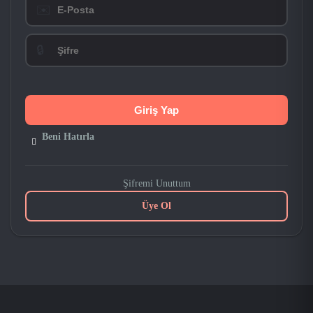
✉️
🔒
Beni Hatırla
Şifremi Unuttum
Üye Ol