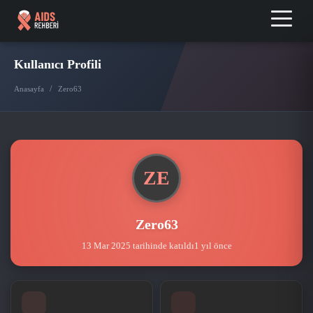
Kullanıcı Profili
/
Anasayfa
Zero63
ZE
Zero63
13 Mar 2025 tarihinde katıldı
1 yıl önce