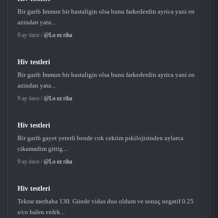
Bir garib Immun bir hastaligin olsa bunu farkederdin ayrica yani en
azindan yata...
9 ay önce /
@Lo ez riha
Hiv testleri
Bir garib Immun bir hastaligin olsa bunu farkederdin ayrica yani en
azindan yata...
9 ay önce /
@Lo ez riha
Hiv testleri
Bir garib gayet yeterli bende cok cektim pskilojisinden aylarca
cikamadim gittig...
9 ay önce /
@Lo ez riha
Hiv testleri
Tekrar merhaba 130. Günde vidas duo oldum ve sonuç negatif 0.25
s/co halen enfek...