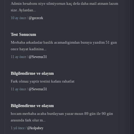
Admin hesabımı niye silmiyorsun kaç defa daha mail atmam lazım
size. Aylardan...
10 ay önce /
@gececek
Test Sonucum
Merhaba arkadaslar baslik acamadigimdan buraya yazdim 51 gun
once hayat kadinina...
11 ay önce /
@Severus51
Bilgilendirme ve olayım
Fark olmaz yaptir testini kafanı rahatlat
11 ay önce /
@Severus51
Bilgilendirme ve olayım
hocam merhaba acaba burdaysan yazar mısın 89 gün ile 90 gün
arasında fark olur m...
1 yıl önce /
@kolpabey