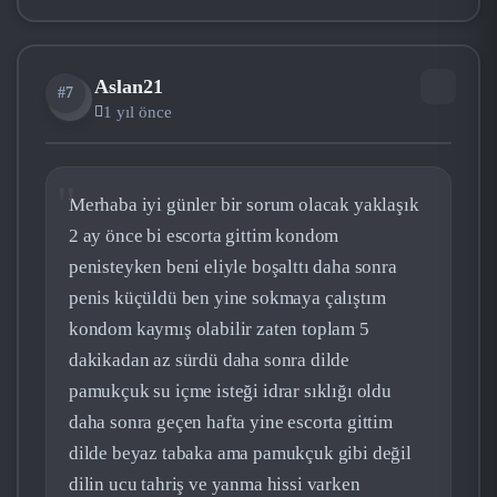
Aslan21
#7
AS
1 yıl önce
Merhaba iyi günler bir sorum olacak yaklaşık
2 ay önce bi escorta gittim kondom
penisteyken beni eliyle boşalttı daha sonra
penis küçüldü ben yine sokmaya çalıştım
kondom kaymış olabilir zaten toplam 5
dakikadan az sürdü daha sonra dilde
pamukçuk su içme isteği idrar sıklığı oldu
daha sonra geçen hafta yine escorta gittim
dilde beyaz tabaka ama pamukçuk gibi değil
dilin ucu tahriş ve yanma hissi varken