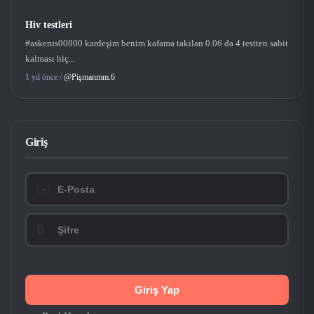
Hiv testleri
#askerus00000 kardeşim benim kafama takılan 0.06 da 4 testten sabit
kalması hiç...
1 yıl önce /
@Pişmanmm.6
Giriş
✉️
🔒