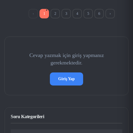
‹
1
2
3
4
5
6
›
Cevap yazmak için giriş yapmanız
gerekmektedir.
Giriş Yap
Soru Kategorileri