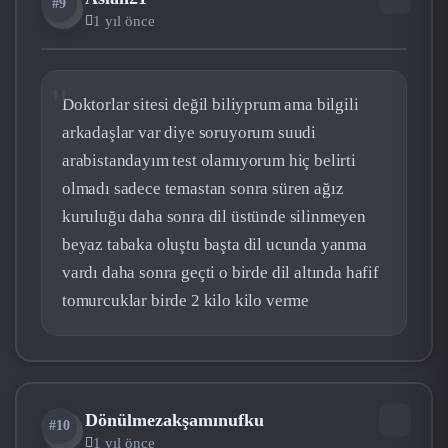
#9
AS
1 yıl önce
Doktorlar sitesi değil biliyprum ama bilgili
arkadaşlar var diye soruyorum suudi
arabistandayım test olamıyorum hiç belirti
olmadı sadece temastan sonra süren ağız
kuruluğu daha sonra dil üstünde silinmeyen
beyaz tabaka oluştu başta dil ucunda yanma
vardı daha sonra geçti o birde dil altında hafif
tomurcuklar birde 2 kilo kilo verme
Dönülmezakşamınufku
#10
1 yıl önce