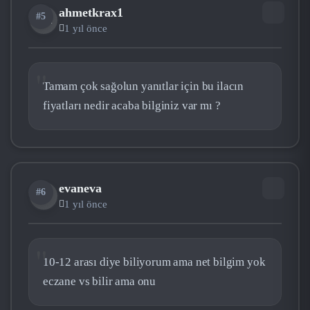
ahmetkrax1
#5
AH
1 yıl önce
Tamam çok sağolun yanıtlar için bu ilacın
fiyatları nedir acaba bilginiz var mı ?
evaneva
#6
EV
1 yıl önce
10-12 arası diye biliyorum ama net bilgim yok
eczane vs bilir ama onu