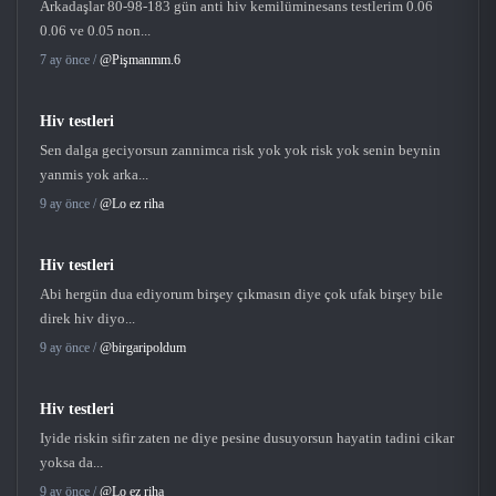
Arkadaşlar 80-98-183 gün anti hiv kemilüminesans testlerim 0.06
0.06 ve 0.05 non...
7 ay önce /
@Pişmanmm.6
Hiv testleri
Sen dalga geciyorsun zannimca risk yok yok risk yok senin beynin
yanmis yok arka...
9 ay önce /
@Lo ez riha
Hiv testleri
Abi hergün dua ediyorum birşey çıkmasın diye çok ufak birşey bile
direk hiv diyo...
9 ay önce /
@birgaripoldum
Hiv testleri
Iyide riskin sifir zaten ne diye pesine dusuyorsun hayatin tadini cikar
yoksa da...
9 ay önce /
@Lo ez riha