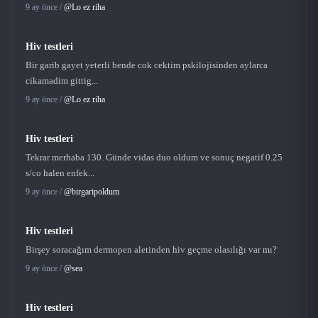
9 ay önce /
@Lo ez riha
Hiv testleri
Bir garib gayet yeterli bende cok cektim pskilojisinden aylarca
cikamadim gittig...
9 ay önce /
@Lo ez riha
Hiv testleri
Tekrar merhaba 130. Günde vidas duo oldum ve sonuç negatif 0.25
s/co halen enfek...
9 ay önce /
@birgaripoldum
Hiv testleri
Birşey soracağım dermopen aletinden hiv geçme olasılığı var mı?
9 ay önce /
@sea
Hiv testleri