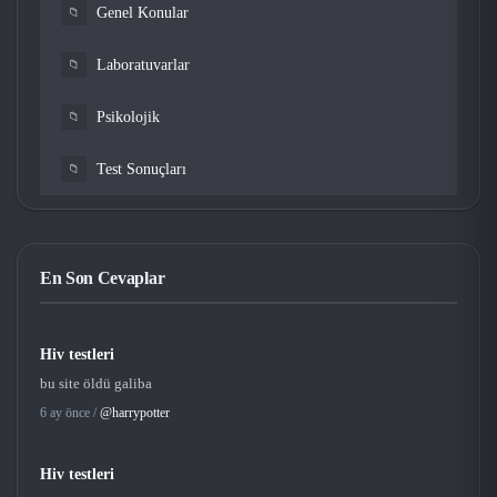
Genel Konular
📁
Laboratuvarlar
📁
Psikolojik
📁
Test Sonuçları
📁
En Son Cevaplar
Hiv testleri
bu site öldü galiba
6 ay önce /
@harrypotter
Hiv testleri