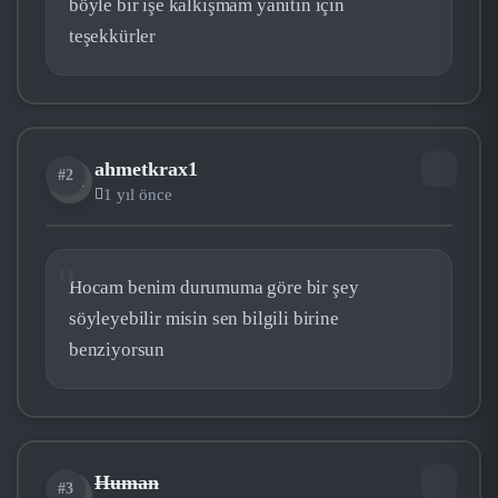
böyle bir işe kalkışmam yanıtın için
teşekkürler
ahmetkrax1
#2
AH
1 yıl önce
Hocam benim durumuma göre bir şey
söyleyebilir misin sen bilgili birine
benziyorsun
Human
#3
HU