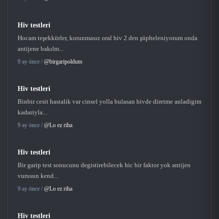
Hiv testleri
Hocam teşekkürler, korunmasız oral hiv 2 den şüpheleniyorum onda
antijene bakılm...
9 ay önce /
@birgaripoldum
Hiv testleri
Binbir cesit hastalik var cinsel yolla bulasan hivde diretme anladigim
kadariyla...
9 ay önce /
@Lo ez riha
Hiv testleri
Bir garip test sonucunu degistirebilecek hic bir faktor yok antijen
vurusun kend...
9 ay önce /
@Lo ez riha
Hiv testleri