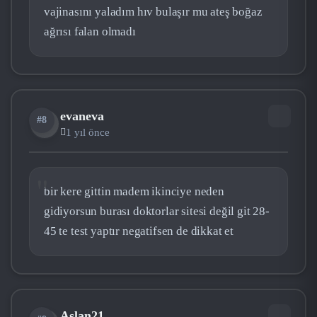
vajinasını yaladım hıv bulaşır mu ateş boğaz
ağrısı falan olmadı
evaneva
#8
EV
1 yıl önce
bir kere gittin madem ikinciye neden
gidiyorsun burası doktorlar sitesi değil git 28-
45 te test yaptır negatifsen de dikkat et
Aslan21