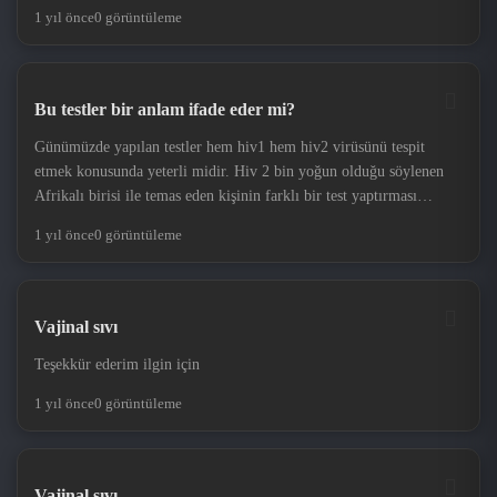
stres değil. Benim düşük ihtimal olsa bile böyleyse başkası hiç
1 yıl önce
0 görüntüleme
çekilecek dert değil.
Bu testler bir anlam ifade eder mi?
Günümüzde yapılan testler hem hiv1 hem hiv2 virüsünü tespit
etmek konusunda yeterli midir. Hiv 2 bin yoğun olduğu söylenen
Afrikalı birisi ile temas eden kişinin farklı bir test yaptırması
gerekir mi ?
1 yıl önce
0 görüntüleme
Vajinal sıvı
Teşekkür ederim ilgin için
1 yıl önce
0 görüntüleme
Vajinal sıvı