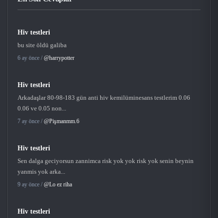
Hiv testleri
bu site öldü galiba
6 ay önce /
@harrypotter
Hiv testleri
Arkadaşlar 80-98-183 gün anti hiv kemilüminesans testlerim 0.06
0.06 ve 0.05 non...
7 ay önce /
@Pişmanmm.6
Hiv testleri
Sen dalga geciyorsun zannimca risk yok yok risk yok senin beynin
yanmis yok arka...
9 ay önce /
@Lo ez riha
Hiv testleri