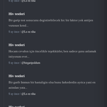
9 ay önce /
@Lo ez riha
Hiv testleri
Bir garip test sonucunu degistirebilecek hic bir faktor yok antijen
vurusun kend...
9 ay önce /
@Lo ez riha
Hiv testleri
Hocam cevabın için öncelikle teşekkürler, ben sadece şunu anlamak
istiyorum evet...
9 ay önce /
@birgaripoldum
Hiv testleri
Bir garib Immun bir hastaligin olsa bunu farkederdin ayrica yani en
azindan yata...
9 ay önce /
@Lo ez riha