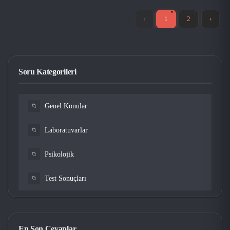
‹
1
2
›
Soru Kategorileri
Genel Konular
📁
Laboratuvarlar
📁
Psikolojik
📁
Test Sonuçları
📁
En Son Cevaplar