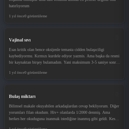
hatırlıyorum
1 yıl önce
0 görüntüleme
Vajinal sıvı
Esas kritik olan bence oksijenle temasta cidden bulaşıciligi
kaybediyormu. Kırmızı kurdele ediyor yazmis. Ama başka da resmi
bir kaynaktan birşey bulamadım. Yani maksimum 3-5 saniye sonra
penise temas olsa bulaşıciligi devam ediyorsa sıkıntı. Ama
1 yıl önce
0 görüntüleme
kaybediyorsa zaten bir risk. Bir haftadir erken olsa bike belirti
yaşamadım. Kendimden geçtim başkasına bulaşır diye panik
halindeyim.
Bulaş miktarı
Bilimsel makale okuyabilen arkadaşlardan cevap bekliyorum. Diğer
yorumları filan okudum. Hiv+ olanlarda 1/2000 denmiş. Ama
herkes her okuduguna inanmak istediğine inanmış gibi geldi. Kesin
bilgisi olan varsa cevap bekliyorum
1 yıl önce
0 görüntüleme