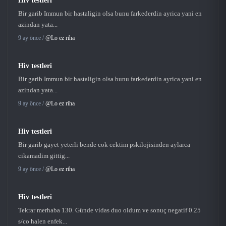
Hiv testleri
Bir garib Immun bir hastaligin olsa bunu farkederdin ayrica yani en
azindan yata...
9 ay önce /
@Lo ez riha
Hiv testleri
Bir garib Immun bir hastaligin olsa bunu farkederdin ayrica yani en
azindan yata...
9 ay önce /
@Lo ez riha
Hiv testleri
Bir garib gayet yeterli bende cok cektim pskilojisinden aylarca
cikamadim gittig...
9 ay önce /
@Lo ez riha
Hiv testleri
Tekrar merhaba 130. Günde vidas duo oldum ve sonuç negatif 0.25
s/co halen enfek...