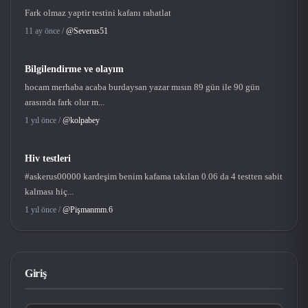
Fark olmaz yaptir testini kafanı rahatlat
11 ay önce /
@Severus51
Bilgilendirme ve olayım
hocam merhaba acaba burdaysan yazar mısın 89 gün ile 90 gün
arasında fark olur m...
1 yıl önce /
@kolpabey
Hiv testleri
#askerus00000 kardeşim benim kafama takılan 0.06 da 4 testten sabit
kalması hiç...
1 yıl önce /
@Pişmanmm.6
Giriş