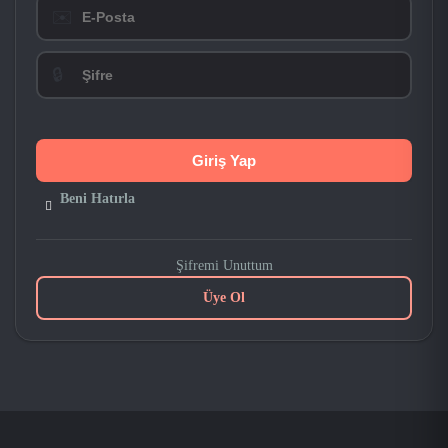
✉️
🔒
Beni Hatırla
Şifremi Unuttum
Üye Ol