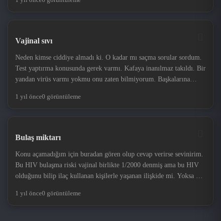
Vajinal sıvı
Neden kimse ciddiye almadı ki. O kadar mı saçma sorular sordum.
Test yaptırma konusunda gerek varmı. Kafaya inanılmaz takıldı. Bir
yandan virüs varmı yokmu onu zaten bilmiyorum. Başkalarına
bulustirma korkusu ödümü koparıyor
1 yıl önce
0 görüntüleme
Bulaş miktarı
Konu açamadığım için buradan gören olup cevap verirse sevinirim.
Bu HIV bulaşma riski vajinal birlikte 1/2000 denmiş ama bu HIV
olduğunu bilip ilaç kullanan kişilerle yaşanan ilişkide mi. Yoksa hiv
olduğunu bilip ilaç kullanmayan kisilerle kurulan ilişkiler icinmi
1 yıl önce
0 görüntüleme
verilmiş oran ?