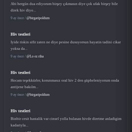
Abi hergün dua ediyorum birşey çıkmasın diye çok ufak birşey bile
direk hiv diyo...
9 ay önce /
@birgaripoldum
Hiv testleri
Iyide riskin sifir zaten ne diye pesine dusuyorsun hayatin tadini cikar
yoksa da...
9 ay önce /
@Lo ez riha
Hiv testleri
Hocam teşekkürler, korunmasız oral hiv 2 den şüpheleniyorum onda
antijene bakılm...
9 ay önce /
@birgaripoldum
Hiv testleri
Binbir cesit hastalik var cinsel yolla bulasan hivde diretme anladigim
kadariyla...