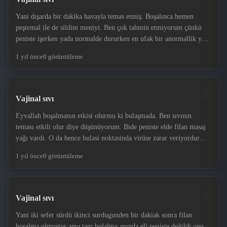
Yani dışarda bir dakika havayla temas etmiş. Boşalınca hemen
peştemal ile de sildim meniyi. Ben çok tahmin etmiyorum çünkü
peniste işerken yada normalde dururken en ufak bir anormallik yok.
Gerçi belirti olarak geçmemiş zaten o ama kendimi rahatlatmaya
1 yıl önce
0 görüntüleme
çalışıyorum. Yoksa bu stres mehvedecek beni. Nefes almak dışında
bişe yapamaz oldum. Elimden ayağımdan can gidiyor. Nasi bu
salakligi yaptım diye
Vajinal sıvı
Eyvallah boşalmanın etkisi olurmu ki bulaşmada. Ben sıvının
teması etkili olur diye düşünüyorum. Bide peniste elde filan masaj
yağı vardı. O da bence bulasi noktasinda virüse zarar veriyordur
diye düşünüyorum
1 yıl önce
0 görüntüleme
Vajinal sıvı
Yani iki sefer sürdü ikinci surdugunden bir dakiak sonra filan
boşalma olmuştur ama tam bolalma anında eli peniste değildi onu