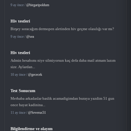
9 ay önce /
@birgaripoldum
Hiv testleri
Birşey soracağım dermopen aletinden hiv geçme olasılığı var mı?
9 ay önce /
@sea
Hiv testleri
Admin hesabımı niye silmiyorsun kaç defa daha mail atmam lazım
size. Aylardan...
10 ay önce /
@gececek
Test Sonucum
Merhaba arkadaslar baslik acamadigimdan buraya yazdim 51 gun
once hayat kadinina...
11 ay önce /
@Severus51
Bilgilendirme ve olayım