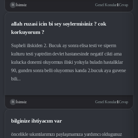
1
Genel Konular
Cevap
İsimsiz
İS
allah ruzasi icin bi sey soylermisiniz ? cok
korkuyorum ?
Supheli iliskiden 2. Bucuk ay sonra elisa testi ve siperm
kulturu testi yaptrdim devlet hastanesinde negatif cikti ama
kulucka donemi oluyormus iliski yoluyla buladn hastaliklar
90, gundrn sonra belli oluyormus kanda 2.bucuk aya guvene
bili...
1
Genel Konular
Cevap
İsimsiz
İS
bilginize ihtiyacım var
öncelikle sıkıntılarımızı paylaşmamıza yardımcı oldugunuz