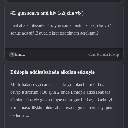
45. gun sonra anti hiv 1/2( clia vb )
merhabalar. ılıskıden 45. gun sonra anti hiv 1/2( clia vb )
sonuc negatif .3 ayda tekrar test olmam gerekırmı?
1
Genel Konular
Cevap
İsimsiz
İS
Ethiopia addisababada alkolun etkısıyle
Merhabalar sevgili arkadaşlar bilgisi olan bir arkadaştan
cevap istiyorum!! Bu ayın 2 sinde Ethiopia addisababada
alkolun etkısıyle gece culupte tanıstıgım bir hayat kadınıyla
korunmasız ilişkim oldu sabah uyandıgımda ben ne yaptım
dedim af...