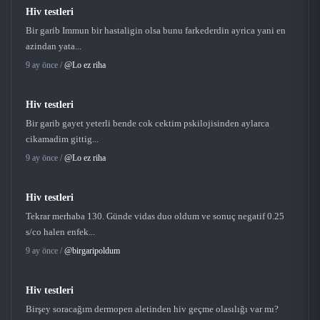
Hiv testleri
Bir garib Immun bir hastaligin olsa bunu farkederdin ayrica yani en
azindan yata...
9 ay önce /
@Lo ez riha
Hiv testleri
Bir garib gayet yeterli bende cok cektim pskilojisinden aylarca
cikamadim gittig...
9 ay önce /
@Lo ez riha
Hiv testleri
Tekrar merhaba 130. Günde vidas duo oldum ve sonuç negatif 0.25
s/co halen enfek...
9 ay önce /
@birgaripoldum
Hiv testleri
Birşey soracağım dermopen aletinden hiv geçme olasılığı var mı?