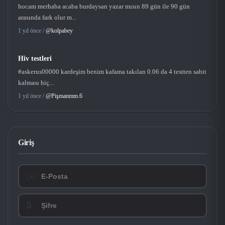
hocam merhaba acaba burdaysan yazar mısın 89 gün ile 90 gün
arasında fark olur m...
1 yıl önce /
@kolpabey
Hiv testleri
#askerus00000 kardeşim benim kafama takılan 0.06 da 4 testten sabit
kalması hiç...
1 yıl önce /
@Pişmanmm.6
Giriş
✉️
🔒