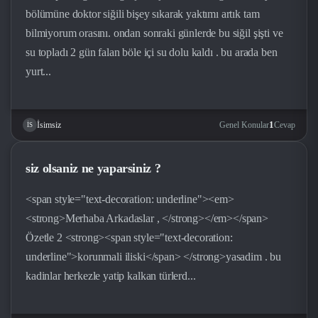
bölümüne doktor siğili bişey sıkarak yaktımı artık tam
bilmiyorum orasını. ondan sonraki günlerde bu siğil şişti ve
su topladı 2 gün falan böle içi su dolu kaldı . bu arada ben
yurt...
1
Genel Konular
Cevap
İsimsiz
İS
siz olsaniz ne yaparsiniz ?
<span style="text-decoration: underline"><em>
<strong>Merhaba Arkadaslar , </strong></em></span>
Özetle 2 <strong><span style="text-decoration:
underline">korunmali iliski</span> </strong>yasadim . bu
kadinlar herkezle yatip kalkan türlerd...