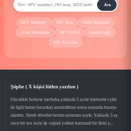
Ara
HPV Resimleri
HIV Testi
AIDS Belirtileri
Cinsel Hastalıklar
HIV Pozitif
Genital Siğil
HIV Korunma
Şüphe ( X kişisi lütfen yardım )
Oncelikle herkese merhaba.yaklasik 5 aydır internette cybh
ile ilgili butun forumlari arastirdiktan sonra sonunda buraya
ulastim. Simdi efendim benim sorunum soyle; Yaklasik 5 ay
once bir sex iscisi ile vajinal yoldan korumali bir iliski y...