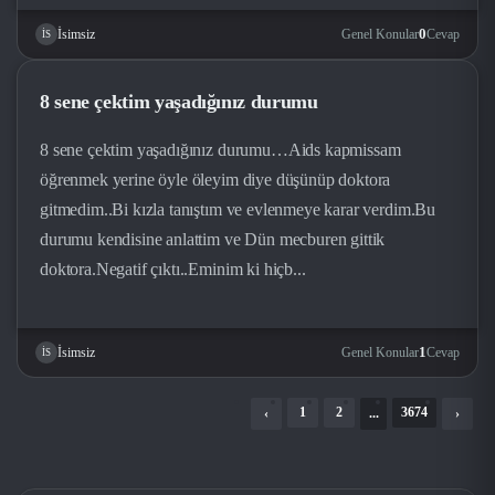
0
Genel Konular
Cevap
İsimsiz
İS
8 sene çektim yaşadığınız durumu
8 sene çektim yaşadığınız durumu…Aids kapmissam
öğrenmek yerine öyle öleyim diye düşünüp doktora
gitmedim..Bi kızla tanıştım ve evlenmeye karar verdim.Bu
durumu kendisine anlattim ve Dün mecburen gittik
doktora.Negatif çıktı..Eminim ki hiçb...
1
Genel Konular
Cevap
İsimsiz
İS
1
2
3674
‹
...
›