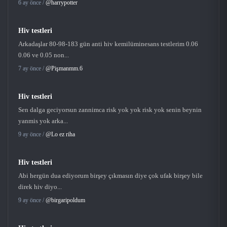
6 ay önce /
@harrypotter
Hiv testleri
Arkadaşlar 80-98-183 gün anti hiv kemilüminesans testlerim 0.06
0.06 ve 0.05 non...
7 ay önce /
@Pişmanmm.6
Hiv testleri
Sen dalga geciyorsun zannimca risk yok yok risk yok senin beynin
yanmis yok arka...
9 ay önce /
@Lo ez riha
Hiv testleri
Abi hergün dua ediyorum birşey çıkmasın diye çok ufak birşey bile
direk hiv diyo...
9 ay önce /
@birgaripoldum