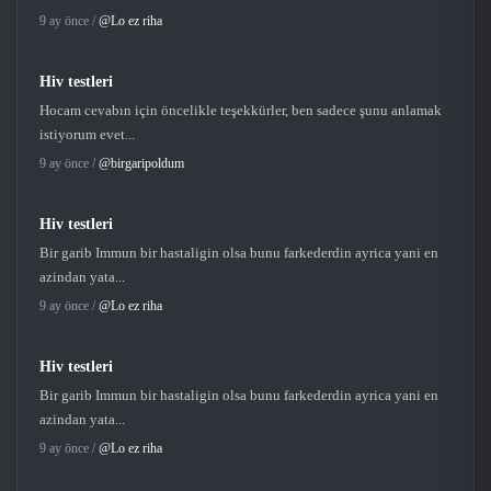
9 ay önce /
@Lo ez riha
Hiv testleri
Hocam cevabın için öncelikle teşekkürler, ben sadece şunu anlamak
istiyorum evet...
9 ay önce /
@birgaripoldum
Hiv testleri
Bir garib Immun bir hastaligin olsa bunu farkederdin ayrica yani en
azindan yata...
9 ay önce /
@Lo ez riha
Hiv testleri
Bir garib Immun bir hastaligin olsa bunu farkederdin ayrica yani en
azindan yata...
9 ay önce /
@Lo ez riha