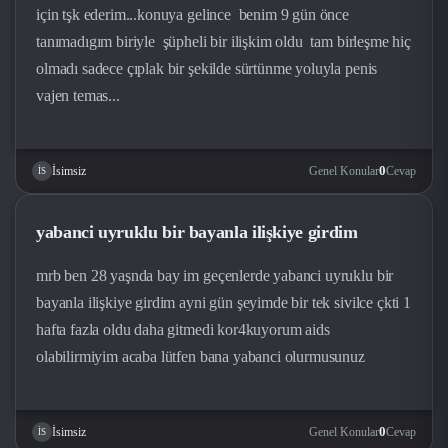
için tşk ederim...konuya gelince benim 9 gün önce
tanımadıgım biriyle şüpheli bir ilişkim oldu tam birleşme hiç
olmadı sadece çıplak bir şekilde sürtünme yoluyla penis
vajen temas...
0
Genel Konular
Cevap
İsimsiz
İS
yabanci uyruklu bir bayanla ilişkiye girdim
mrb ben 28 yaşnda bay im geçenlerde yabanci uyruklu bir
bayanla ilişkiye girdim ayni gün şeyimde bir tek sivilce çkti 1
hafta fazla oldu daha gitmedi kor4kuyorum aids
olabilirmiyim acaba lütfen bana yabanci olurmusunuz
0
Genel Konular
Cevap
İsimsiz
İS