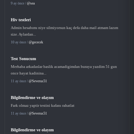
9 ay önce /
@sea
Hiv testleri
Admin hesabımı niye silmiyorsun kaç defa daha mail atmam lazım
size. Aylardan...
10 ay önce /
@gececek
Test Sonucum
Merhaba arkadaslar baslik acamadigimdan buraya yazdim 51 gun
once hayat kadinina...
11 ay önce /
@Severus51
Bilgilendirme ve olayım
Fark olmaz yaptir testini kafanı rahatlat
11 ay önce /
@Severus51
Bilgilendirme ve olayım