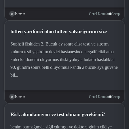
0
Genel Konular
Cevap
İsimsiz
İS
lutfen yardimci olun lutfen yalvariyorum size
Supheli iliskiden 2. Bucuk ay sonra elisa testi ve siperm
kulturu testi yaptrdim devlet hastanesinde negatif cikti ama
kulucka donemi oluyormus iliski yoluyla buladn hastaliklar
90, gundrn sonra belli oluyormus kanda 2.bucuk aya guvene
bil...
0
Genel Konular
Cevap
İsimsiz
İS
Risk altındamıyım ve test olmam gerekirmi?
benim parmağımda siğil çıkmıştı ve doktora gittim cildiye