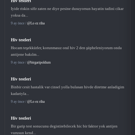
Hiv testleri
Iyide riskin sifir zaten ne diye pesine dusuyorsun hayatin tadini cikar
yoksa da...
9 ay önce /
@Lo ez riha
Hiv testleri
Hocam teşekkürler, korunmasız oral hiv 2 den şüpheleniyorum onda
antijene bakılm...
9 ay önce /
@birgaripoldum
Hiv testleri
Binbir cesit hastalik var cinsel yolla bulasan hivde diretme anladigim
kadariyla...
9 ay önce /
@Lo ez riha
Hiv testleri
Bir garip test sonucunu degistirebilecek hic bir faktor yok antijen
vurusun kend...