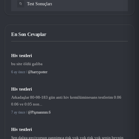
Test Sonuçları
📁
En Son Cevaplar
Hiv testleri
bu site öldü galiba
6 ay önce /
@harrypotter
Hiv testleri
Arkadaşlar 80-98-183 gün anti hiv kemilüminesans testlerim 0.06
0.06 ve 0.05 non...
7 ay önce /
@Pişmanmm.6
Hiv testleri
Sen dalga geciyorsun zannimca risk yok yok risk yok senin beynin