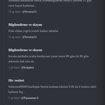
Merhaba arkadaslar baslik acamadigimdan buraya yazdim 51 gun
once hayat kadinina...
11 ay önce /
@Severus51
Bilgilendirme ve olayım
Fark olmaz yaptir testini kafanı rahatlat
11 ay önce /
@Severus51
Bilgilendirme ve olayım
hocam merhaba acaba burdaysan yazar mısın 89 gün ile 90 gün
arasında fark olur m...
1 yıl önce /
@kolpabey
Hiv testleri
#askerus00000 kardeşim benim kafama takılan 0.06 da 4 testten sabit
kalması hiç...
1 yıl önce /
@Pişmanmm.6