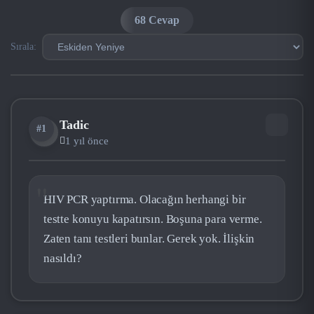
68 Cevap
Sırala:
Tadic
#1
TA
1 yıl önce
HIV PCR yaptırma. Olacağın herhangi bir
testte konuyu kapatırsın. Boşuna para verme.
Zaten tanı testleri bunlar. Gerek yok. İlişkin
nasıldı?