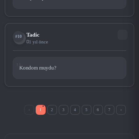
Tadic
#10
TA
1 yıl önce
Kondom muydu?
‹
1
2
3
4
5
6
7
›