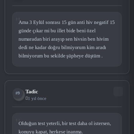
Ama 3 Eylül sonrası 15 gün anti hiv negatif 15
günde çıkar mi bu illet bide beni özel
numaradan biri arayıp sen hivsin ben hivim
dedi ne kadar doğru bilmiyorum kim aradı
bilmiyorum bu sekilde şüpheye düştüm .
Tadic
#9
TA
1 yıl önce
Olduğun test yeterli, bir test daha ol istersen,
konuyu kapat, herkese inanma.