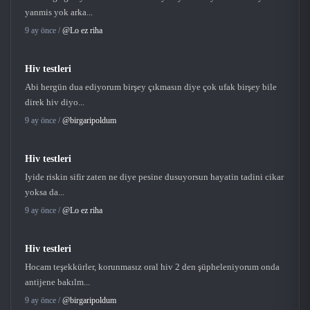
yanmis yok arka...
9 ay önce /
@Lo ez riha
Hiv testleri
Abi hergün dua ediyorum birşey çıkmasın diye çok ufak birşey bile
direk hiv diyo...
9 ay önce /
@birgaripoldum
Hiv testleri
Iyide riskin sifir zaten ne diye pesine dusuyorsun hayatin tadini cikar
yoksa da...
9 ay önce /
@Lo ez riha
Hiv testleri
Hocam teşekkürler, korunmasız oral hiv 2 den şüpheleniyorum onda
antijene bakılm...
9 ay önce /
@birgaripoldum