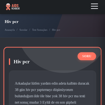
Hiv pcr
/
/
/
Anasayfa
Sorular
Test Sonuçları
Hiv pcr
Hiv pcr
Arkadaşlar lütfen yardım edin adeta kalbim duracak
38 gün hiv pcr yaptırmayı düşünüyorum
bulunduğum ilde öle bise yok 38 hiv pcr rna testi
net sonuç mudur 3 Eylül de en son şüpheli