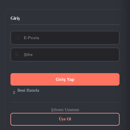
Giriş
✉️
🔒
Beni Hatırla
Şifremi Unuttum
Üye Ol