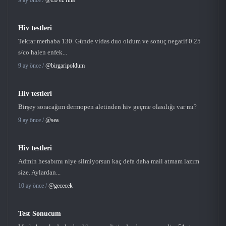
Hiv testleri
Tekrar merhaba 130. Günde vidas duo oldum ve sonuç negatif 0.25
s/co halen enfek...
9 ay önce /
@birgaripoldum
Hiv testleri
Birşey soracağım dermopen aletinden hiv geçme olasılığı var mı?
9 ay önce /
@sea
Hiv testleri
Admin hesabımı niye silmiyorsun kaç defa daha mail atmam lazım
size. Aylardan...
10 ay önce /
@gececek
Test Sonucum