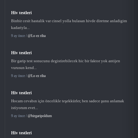
Hiv testleri
Binbir cesit hastalik var cinsel yolla bulasan hivde diretme anladigim
kadariyla...
9 ay önce /
@Lo ez riha
Hiv testleri
Bir garip test sonucunu degistirebilecek hic bir faktor yok antijen
vurusun kend...
9 ay önce /
@Lo ez riha
Hiv testleri
Hocam cevabın için öncelikle teşekkürler, ben sadece şunu anlamak
istiyorum evet...
9 ay önce /
@birgaripoldum
Hiv testleri