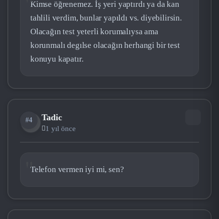
Kimse öğrenemez. İş yeri yaptırdı ya da kan
tahlili verdim, bunlar yapıldı vs. diyebilirsin.
Olacağın test yeterli korumalıysa ama
korunmalı degılse olacağın herhangi bir test
konuyu kapatır.
Tadic
#4
TA
1 yıl önce
Telefon vermen iyi mi, sen?