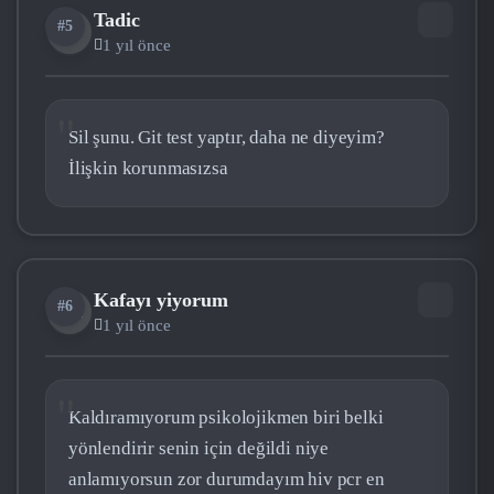
Tadic
#5
TA
1 yıl önce
Sil şunu. Git test yaptır, daha ne diyeyim?
İlişkin korunmasızsa
Kafayı yiyorum
#6
KA
1 yıl önce
Kaldıramıyorum psikolojikmen biri belki
yönlendirir senin için değildi niye
anlamıyorsun zor durumdayım hiv pcr en