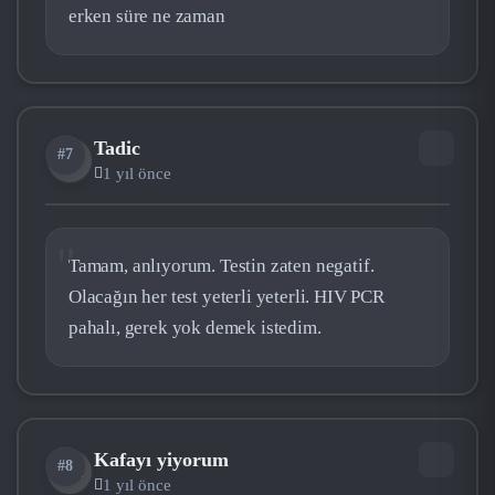
erken süre ne zaman
Tadic
#7
TA
1 yıl önce
Tamam, anlıyorum. Testin zaten negatif.
Olacağın her test yeterli yeterli. HIV PCR
pahalı, gerek yok demek istedim.
Kafayı yiyorum
#8
KA
1 yıl önce