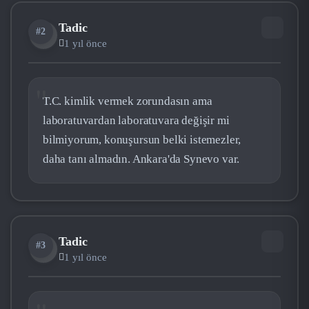
Tadic
#2
TA
1 yıl önce
T.C. kimlik vermek zorundasın ama
laboratuvardan laboratuvara değişir mi
bilmiyorum, konuşursun belki istemezler,
daha tanı almadın. Ankara'da Synevo var.
Tadic
#3
TA
1 yıl önce