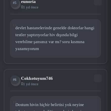
eunoria
#5
EU
1 yıl önce
devlet hastanelerinde genelde doktorlar hangi
testler yaptırıyorlar hiv dışında bilgi
verebilme şansınız var mı? soru kısmına
yazamıyorum
Cokkotuyum746
#6
CO
1 yıl önce
Dostum hivin hiçbir belirtisi yok neyine