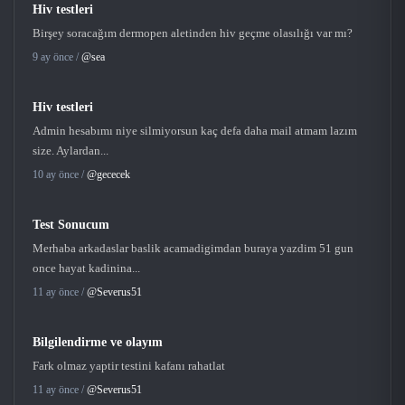
Hiv testleri
Birşey soracağım dermopen aletinden hiv geçme olasılığı var mı?
9 ay önce /
@sea
Hiv testleri
Admin hesabımı niye silmiyorsun kaç defa daha mail atmam lazım
size. Aylardan...
10 ay önce /
@gececek
Test Sonucum
Merhaba arkadaslar baslik acamadigimdan buraya yazdim 51 gun
once hayat kadinina...
11 ay önce /
@Severus51
Bilgilendirme ve olayım
Fark olmaz yaptir testini kafanı rahatlat
11 ay önce /
@Severus51