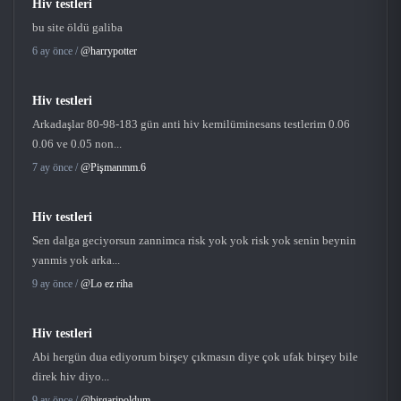
Hiv testleri
bu site öldü galiba
6 ay önce /
@harrypotter
Hiv testleri
Arkadaşlar 80-98-183 gün anti hiv kemilüminesans testlerim 0.06
0.06 ve 0.05 non...
7 ay önce /
@Pişmanmm.6
Hiv testleri
Sen dalga geciyorsun zannimca risk yok yok risk yok senin beynin
yanmis yok arka...
9 ay önce /
@Lo ez riha
Hiv testleri
Abi hergün dua ediyorum birşey çıkmasın diye çok ufak birşey bile
direk hiv diyo...
9 ay önce /
@birgaripoldum