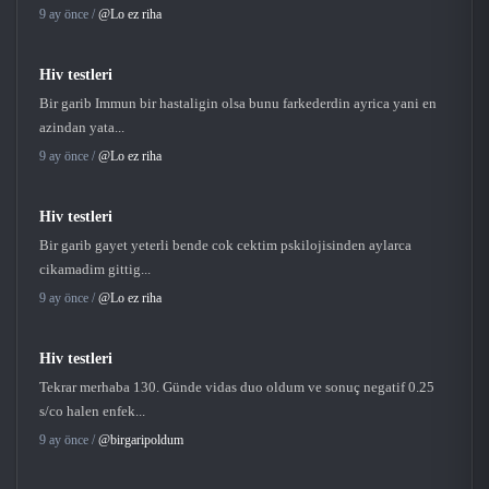
9 ay önce /
@Lo ez riha
Hiv testleri
Bir garib Immun bir hastaligin olsa bunu farkederdin ayrica yani en
azindan yata...
9 ay önce /
@Lo ez riha
Hiv testleri
Bir garib gayet yeterli bende cok cektim pskilojisinden aylarca
cikamadim gittig...
9 ay önce /
@Lo ez riha
Hiv testleri
Tekrar merhaba 130. Günde vidas duo oldum ve sonuç negatif 0.25
s/co halen enfek...
9 ay önce /
@birgaripoldum