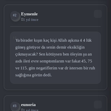
Eymenle
#2
EY
1 yıl önce
Ya birader kışın kaç kişi Allah aşkına 4 4 lük
güneş görüyor da senin demir eksikliğin
çıkmayacak? Sen kötüysen ben öleyim şu an
aıds ileri evre semptomlarım var fakat 45, 75
ve 115. gün negatiflerim var dr istersen bir ruh
sağlığına görün dedi.
eunoria
#3
EU
1 yıl önce