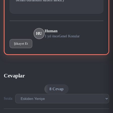
Human
HU
1 yıl önce
Genel Konular
Şikayet Et
Cevaplar
8 Cevap
Sırala: