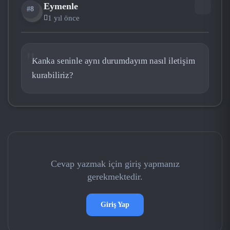
Eymenle
#8
EY
1 yıl önce
Kanka seninle aynı durumdayım nasıl iletişim
kurabiliriz?
Cevap yazmak için giriş yapmanız
gerekmektedir.
Giriş Yap