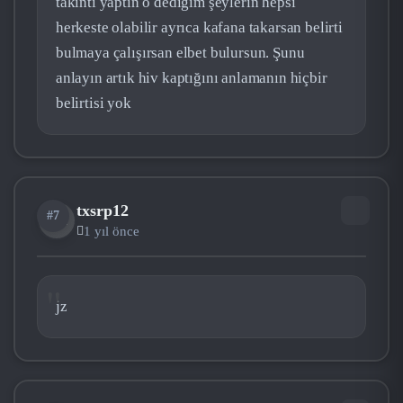
takıntı yaptın o dediğim şeylerin hepsi
herkeste olabilir ayrıca kafana takarsan belirti
bulmaya çalışırsan elbet bulursun. Şunu
anlayın artık hiv kaptığını anlamanın hiçbir
belirtisi yok
txsrp12
#7
TX
1 yıl önce
jz