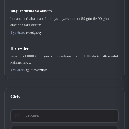
Bilgilendirme ve olayım
hocam merhaba acaba burdaysan yazar mısın 89 gün ile 90 gün
arasında fark olur m...
1 yıl önce /
@kolpabey
Hiv testleri
#askerus00000 kardeşim benim kafama takılan 0.06 da 4 testten sabit
kalması hiç...
1 yıl önce /
@Pişmanmm.6
Giriş
✉️