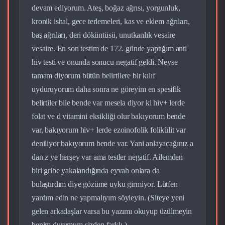
devam ediyorum. Ateş, boğaz ağrısı, yorgunluk,
kronik ishal, gece terlemeleri, kas ve eklem ağrıları,
baş ağrıları, deri döküntüsü, unutkanlık vesaire
vesaire. En son testim de 172. günde yaptığım anti
hiv testi ve onunda sonucu negatif geldi. Neyse
tamam diyorum bütün belirtilere bir kılıf
uyduruyorum daha sonra ne göreyim en spesifik
belirtiler bile bende var mesela diyor ki hiv+ lerde
folat ve d vitamini eksikliği olur bakıyorum bende
var, bakıyorum hiv+ lerde ezoinofolik folikülit var
deniliyor bakıyorum bende var. Yani anlayacağınız a
dan z ye herşey var ama testler negatif. Ailemden
biri gribe yakalandığında eyvah onlara da
bulaştırdım diye gözüme uyku girmiyor. Lütfen
yardım edin ne yapmalıyım söyleyin. (Siteye yeni
gelen arkadaşlar varsa bu yazımı okuyup üzülmeyin
benim durumum sizden farklı.)