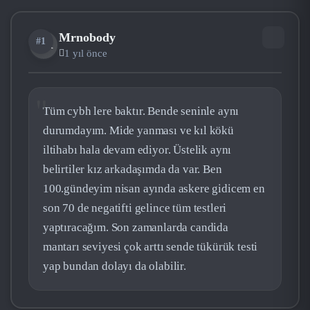
Mrnobody
#1
MR
1 yıl önce
Tüm cybh lere baktır. Bende seninle aynı
durumdayım. Mide yanması ve kıl kökü
iltihabı hala devam ediyor. Üstelik aynı
belirtiler kız arkadaşımda da var. Ben
100.gündeyim nisan ayında askere gidicem en
son 70 de negatifti gelince tüm testleri
yaptıracağım. Son zamanlarda candida
mantarı seviyesi çok arttı sende tükürük testi
yap bundan dolayı da olabilir.