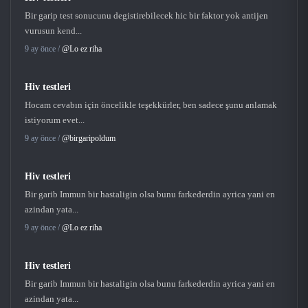
Bir garip test sonucunu degistirebilecek hic bir faktor yok antijen
vurusun kend...
9 ay önce /
@Lo ez riha
Hiv testleri
Hocam cevabın için öncelikle teşekkürler, ben sadece şunu anlamak
istiyorum evet...
9 ay önce /
@birgaripoldum
Hiv testleri
Bir garib Immun bir hastaligin olsa bunu farkederdin ayrica yani en
azindan yata...
9 ay önce /
@Lo ez riha
Hiv testleri
Bir garib Immun bir hastaligin olsa bunu farkederdin ayrica yani en
azindan yata...