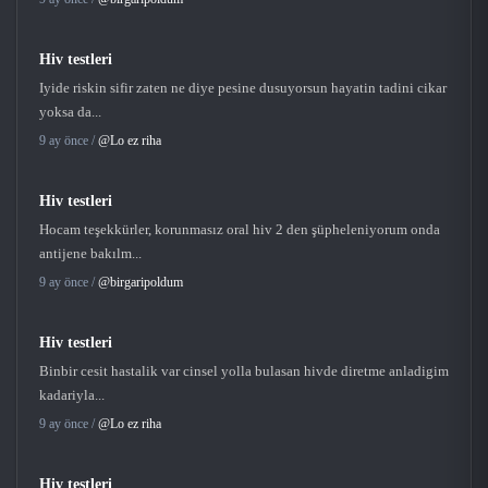
Hiv testleri
Iyide riskin sifir zaten ne diye pesine dusuyorsun hayatin tadini cikar
yoksa da...
9 ay önce /
@Lo ez riha
Hiv testleri
Hocam teşekkürler, korunmasız oral hiv 2 den şüpheleniyorum onda
antijene bakılm...
9 ay önce /
@birgaripoldum
Hiv testleri
Binbir cesit hastalik var cinsel yolla bulasan hivde diretme anladigim
kadariyla...
9 ay önce /
@Lo ez riha
Hiv testleri