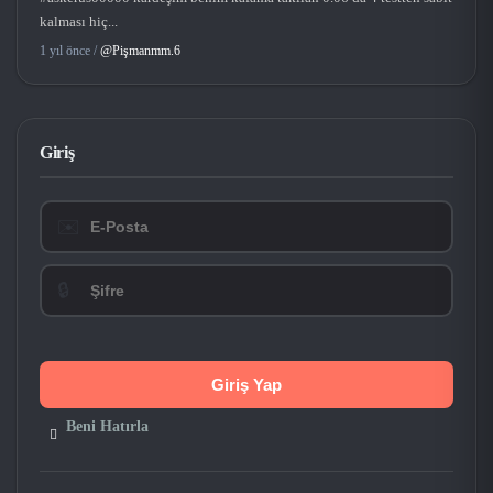
kalması hiç...
1 yıl önce /
@Pişmanmm.6
Giriş
✉️
🔒
Beni Hatırla