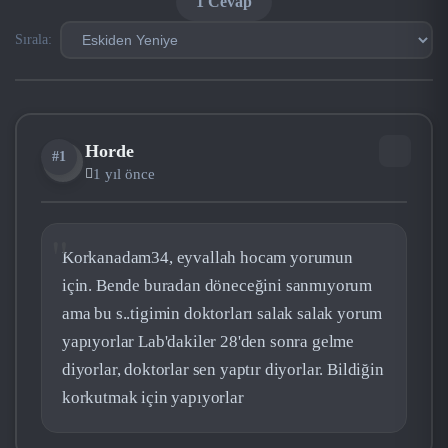
1 Cevap
Sırala:
Horde
#1
HO
1 yıl önce
Korkanadam34, eyvallah hocam yorumun
için. Bende buradan döneceğini sanmıyorum
ama bu s..tigimin doktorları salak salak yorum
yapıyorlar Lab'dakiler 28'den sonra gelme
diyorlar, doktorlar sen yaptır diyorlar. Bildiğin
korkutmak için yapıyorlar