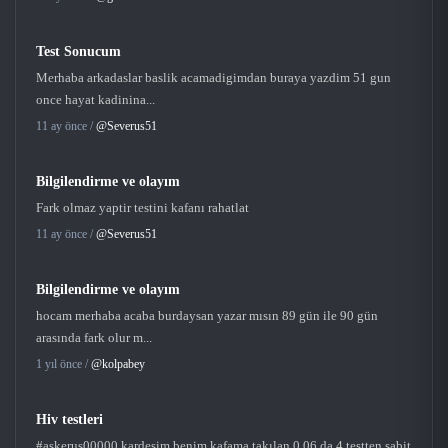
Test Sonucum
Merhaba arkadaslar baslik acamadigimdan buraya yazdim 51 gun
once hayat kadinina...
11 ay önce /
@Severus51
Bilgilendirme ve olayım
Fark olmaz yaptir testini kafanı rahatlat
11 ay önce /
@Severus51
Bilgilendirme ve olayım
hocam merhaba acaba burdaysan yazar mısın 89 gün ile 90 gün
arasında fark olur m...
1 yıl önce /
@kolpabey
Hiv testleri
#askerus00000 kardeşim benim kafama takılan 0.06 da 4 testten sabit