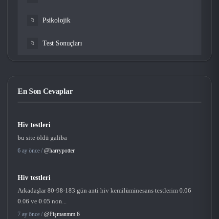
Psikolojik
📁
Test Sonuçları
📁
En Son Cevaplar
Hiv testleri
bu site öldü galiba
6 ay önce /
@harrypotter
Hiv testleri
Arkadaşlar 80-98-183 gün anti hiv kemilüminesans testlerim 0.06
0.06 ve 0.05 non...
7 ay önce /
@Pişmanmm.6