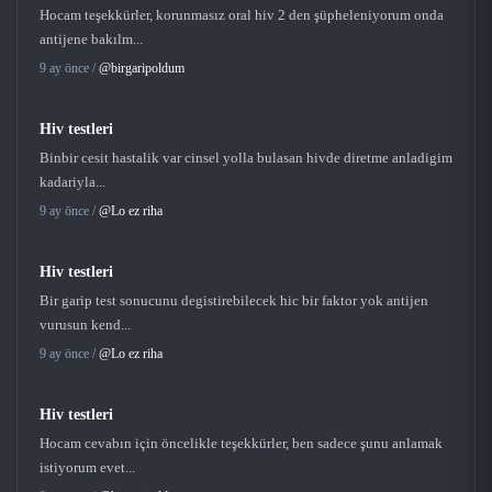
Hocam teşekkürler, korunmasız oral hiv 2 den şüpheleniyorum onda
antijene bakılm...
9 ay önce /
@birgaripoldum
Hiv testleri
Binbir cesit hastalik var cinsel yolla bulasan hivde diretme anladigim
kadariyla...
9 ay önce /
@Lo ez riha
Hiv testleri
Bir garip test sonucunu degistirebilecek hic bir faktor yok antijen
vurusun kend...
9 ay önce /
@Lo ez riha
Hiv testleri
Hocam cevabın için öncelikle teşekkürler, ben sadece şunu anlamak
istiyorum evet...