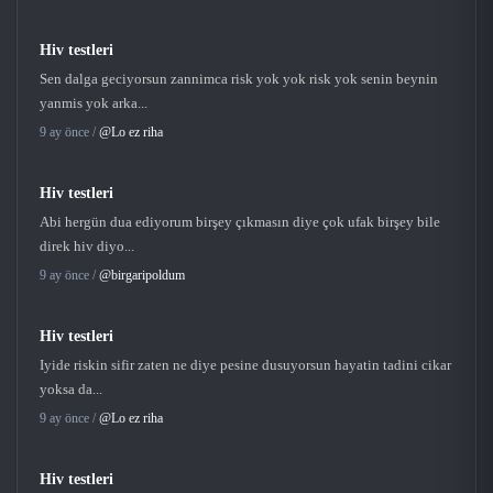
Hiv testleri
Sen dalga geciyorsun zannimca risk yok yok risk yok senin beynin
yanmis yok arka...
9 ay önce /
@Lo ez riha
Hiv testleri
Abi hergün dua ediyorum birşey çıkmasın diye çok ufak birşey bile
direk hiv diyo...
9 ay önce /
@birgaripoldum
Hiv testleri
Iyide riskin sifir zaten ne diye pesine dusuyorsun hayatin tadini cikar
yoksa da...
9 ay önce /
@Lo ez riha
Hiv testleri