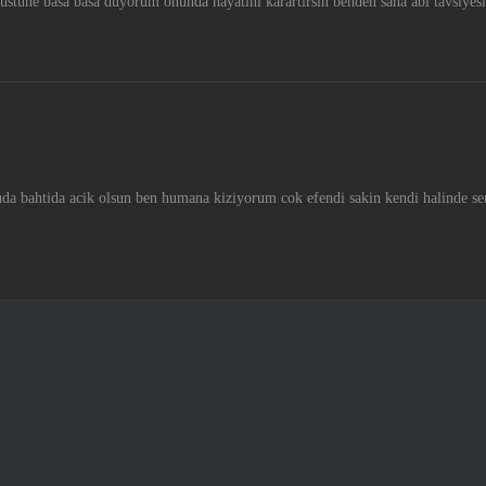
ustune basa basa duyorum onunda hayatini karartirsin benden sana abi tavsiyesi
luda bahtida acik olsun ben humana kiziyorum cok efendi sakin kendi halinde se