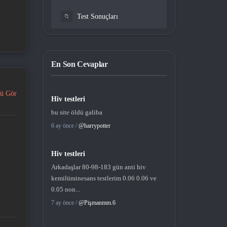
Test Sonuçları
📁
En Son Cevaplar
ü Gör
Hiv testleri
bu site öldü galiba
6 ay önce /
@harrypotter
Hiv testleri
Arkadaşlar 80-98-183 gün anti hiv
kemilüminesans testlerim 0.06 0.06 ve
0.05 non...
7 ay önce /
@Pişmanmm.6