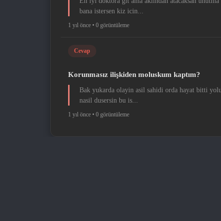
En iyi doktora git ama aklindan atacaksan unutma 
bana istersen kiz icin...
1 yıl önce •
0 görüntüleme
Cevap
Korunmasız ilişkiden moluskum kaptım?
Bak yukarda olayin asil sahidi orda hayat bitti yo
nasil dusersin bu is...
1 yıl önce •
0 görüntüleme