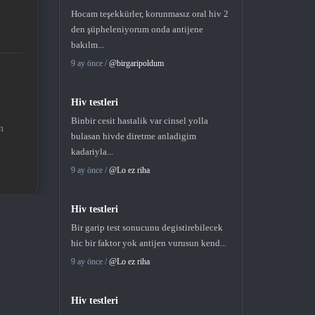
Hocam teşekkürler, korunmasız oral hiv 2
den şüpheleniyorum onda antijene
bakılm...
9 ay önce /
@birgaripoldum
Hiv testleri
Binbir cesit hastalik var cinsel yolla
n
bulasan hivde diretme anladigim
kadariyla...
9 ay önce /
@Lo ez riha
Hiv testleri
Bir garip test sonucunu degistirebilecek
hic bir faktor yok antijen vurusun kend...
9 ay önce /
@Lo ez riha
Hiv testleri