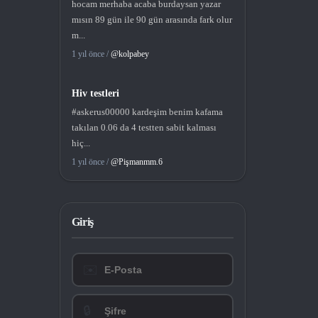
hocam merhaba acaba burdaysan yazar
mısın 89 gün ile 90 gün arasında fark olur
m...
1 yıl önce /
@kolpabey
Hiv testleri
#askerus00000 kardeşim benim kafama
takılan 0.06 da 4 testten sabit kalması
hiç...
1 yıl önce /
@Pişmanmm.6
Giriş
✉️
🔒