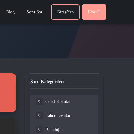
Blog
Soru Sor
Giriş Yap
Üye Ol
Soru Kategorileri
Genel Konular
📁
Laboratuvarlar
📁
Psikolojik
📁