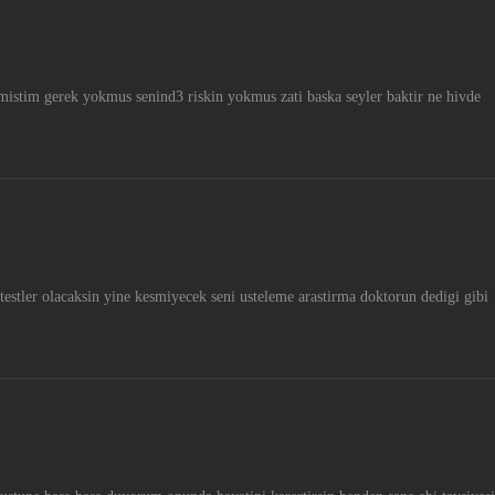
mistim gerek yokmus senind3 riskin yokmus zati baska seyler baktir ne hivde
 testler olacaksin yine kesmiyecek seni usteleme arastirma doktorun dedigi gibi