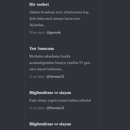
Hiv testleri
Admin hesabımı niye silmiyorsun kaç
defa daha mail atmam lazım size.
Aylardan...
10 ay önce /
@gececek
Test Sonucum
Merhaba arkadaslar baslik
acamadigimdan buraya yazdim 51 gun
once hayat kadinina...
11 ay önce /
@Severus51
Bilgilendirme ve olayım
Fark olmaz yaptir testini kafanı rahatlat
11 ay önce /
@Severus51
Bilgilendirme ve olayım