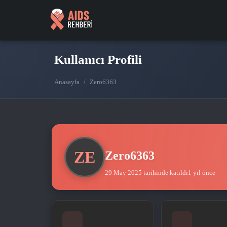
Kullanıcı Profili
Anasayfa
/
Zero6363
ZE
Zero6363
29 May 2025 tarihinde katıldı
1 yıl önce