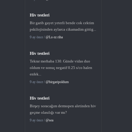
Hiv testleri
Bir garib gayet yeterli bende cok cektim
pskilojisinden aylarca cikamadim gittig...
9 ay önce /
@Lo ez riha
Hiv testleri
Tekrar merhaba 130. Günde vidas duo
oldum ve sonuç negatif 0.25 s/co halen
enfek...
9 ay önce /
@birgaripoldum
Hiv testleri
Birşey soracağım dermopen aletinden hiv
geçme olasılığı var mı?
9 ay önce /
@sea