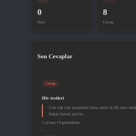
0
8
Soru
Cevap
Son Cevaplar
Cevap
Hiv testleri
Cok cok cok arastirdim buna emin ol ilk once sende
bakan bunun jaricin...
1 yıl önce •
0 görüntüleme