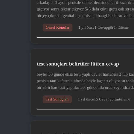
arkadaşlar 3 aydır penisde sünnet derisinde hafif kızarıklık yürürken böyle diken gibi batma oluyor ağzımda dudakta aft çıkıyor 3-4 günde
geçiyor sonra tekrar çıkıyor 5-6 defa çıktı geçti çok stress
birşey çıkmadı genital uçuk olsa herhangi bir idrar ve k
gibi batma var yürürken genital uçuğu olan bu konuda bilg
Genel Konular
1 yıl önce
1 Cevap
görüntüleme
bel fıtığım var normalde bu durumdan sonra bel ağrım artt
bu arada idrar yaparken ağrı yanma filan yok
test sonuçları belirtiler lütfen cevap
beyler 30 günde elisa testi yaptı devlet hastanesi 2 tüp ka
penisin tam kafasının altında böyle kaşıntı oluyor su top
bir sürü kan testi yaptılar 30. günde illa orda veya idrard
böyle eğilirken öne doğru penisde hafif ağrı var dururke
Test Sonuçları
1 yıl önce
15 Cevap
görüntüleme
geçmedi sebebi psikolojik olabilme ihtimali varm ı herg
stresli hsv hvo konusunda tecrübeli arkadaşlar varsa ceva