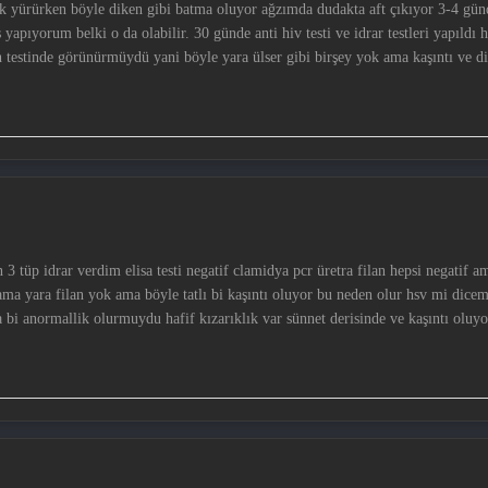
 yapıyorum belki o da olabilir. 30 günde anti hiv testi ve idrar testleri yapıldı h
an testinde görünürmüydü yani böyle yara ülser gibi birşey yok ama kaşıntı ve d
ili olan birisi bilgi verebilirmi böyle öne doğru eğilirken penisde hafif aprı o
ı yarın gidip hsv 1-2 testi olucam ama bilgisi olan varsa lütfen yardımcı olsun
n 3 tüp idrar verdim elisa testi negatif clamidya pcr üretra filan hepsi negatif a
lama yara filan yok ama böyle tatlı bi kaşıntı oluyor bu neden olur hsv mi dice
a bi anormallik olurmuydu hafif kızarıklık var sünnet derisinde ve kaşıntı oluyor 
n yok sadece öne eğlirken asiviral tablet ve zovriax krem kullandım 10 gün boy
ün kafaya birşey takıyorum çünkü hiv hsv hvp belirti arıyorum kendimde iş yeri
plarsa sevinirim seviliyorsunuz