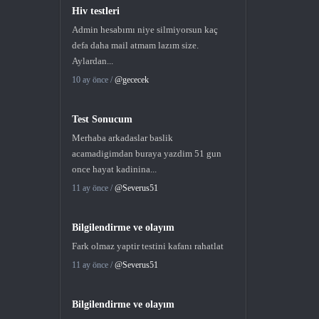
Hiv testleri
Admin hesabımı niye silmiyorsun kaç
defa daha mail atmam lazım size.
Aylardan...
10 ay önce /
@gececek
Test Sonucum
Merhaba arkadaslar baslik
acamadigimdan buraya yazdim 51 gun
once hayat kadinina...
11 ay önce /
@Severus51
Bilgilendirme ve olayım
Fark olmaz yaptir testini kafanı rahatlat
11 ay önce /
@Severus51
Bilgilendirme ve olayım