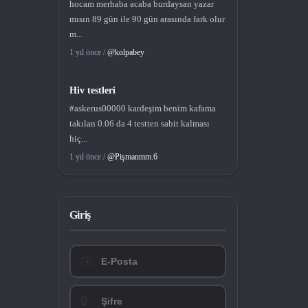
hocam merhaba acaba burdaysan yazar
mısın 89 gün ile 90 gün arasında fark olur
m...
1 yıl önce /
@kolpabey
Hiv testleri
#askerus00000 kardeşim benim kafama
takılan 0.06 da 4 testten sabit kalması
hiç...
1 yıl önce /
@Pişmanmm.6
Giriş
✉️
🔒