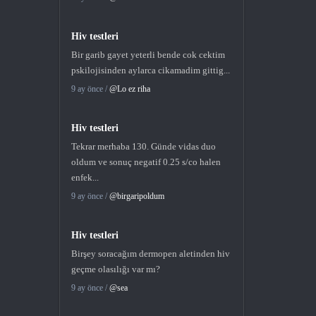
Hiv testleri
Bir garib gayet yeterli bende cok cektim
pskilojisinden aylarca cikamadim gittig...
9 ay önce /
@Lo ez riha
Hiv testleri
Tekrar merhaba 130. Günde vidas duo
oldum ve sonuç negatif 0.25 s/co halen
enfek...
9 ay önce /
@birgaripoldum
Hiv testleri
Birşey soracağım dermopen aletinden hiv
geçme olasılığı var mı?
9 ay önce /
@sea