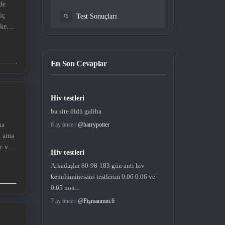
iç
Test Sonuçları
📁
iken
luyor
 biraz
En Son Cevaplar
Hiv testleri
bu site öldü galiba
ma
6 ay önce /
@harrypotter
m ama
ve
Hiv testleri
unca
Arkadaşlar 80-98-183 gün anti hiv
 çok
kemilüminesans testlerim 0.06 0.06 ve
0.05 non...
7 ay önce /
@Pişmanmm.6