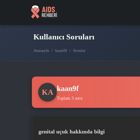
Kullanıcı Soruları
Anasayfa
/
kaan9f
/
Sorular
kaan9f
KA
Toplam 3 soru
genital uçuk hakkında bilgi