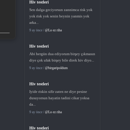
Hiv testleri
Sen dalga geciyorsun zannimca risk yok
yok risk yok senin beynin yanmis yok
arka...
9 ay önce /
@Lo ez riha
Hiv testleri
Abi hergün dua ediyorum birşey çıkmasın
diye çok ufak birşey bile direk hiv diyo...
9 ay önce /
@birgaripoldum
Hiv testleri
Iyide riskin sifir zaten ne diye pesine
dusuyorsun hayatin tadini cikar yoksa
da...
9 ay önce /
@Lo ez riha
Hiv testleri