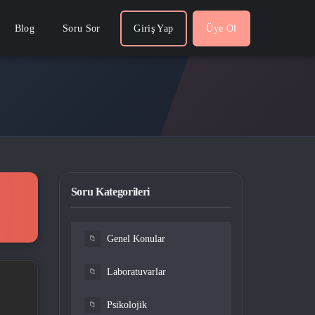
Blog
Soru Sor
Giriş Yap
Üye Ol
Soru Kategorileri
Genel Konular
📁
Laboratuvarlar
📁
Psikolojik
📁