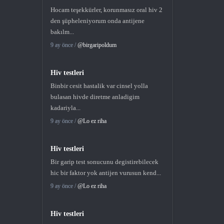
Hocam teşekkürler, korunmasız oral hiv 2
den şüpheleniyorum onda antijene
bakılm...
9 ay önce /
@birgaripoldum
Hiv testleri
Binbir cesit hastalik var cinsel yolla
bulasan hivde diretme anladigim
kadariyla...
9 ay önce /
@Lo ez riha
Hiv testleri
Bir garip test sonucunu degistirebilecek
hic bir faktor yok antijen vurusun kend...
9 ay önce /
@Lo ez riha
Hiv testleri