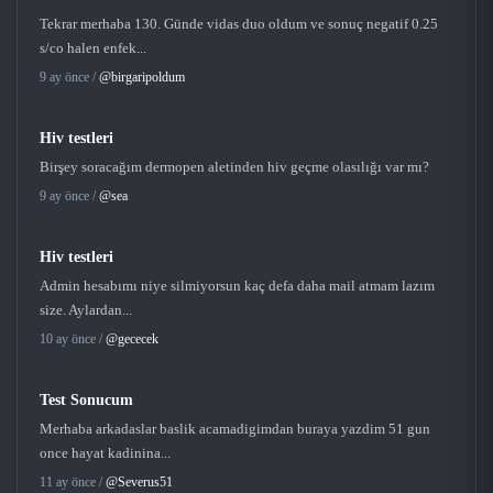
Tekrar merhaba 130. Günde vidas duo oldum ve sonuç negatif 0.25
s/co halen enfek...
9 ay önce /
@birgaripoldum
Hiv testleri
Birşey soracağım dermopen aletinden hiv geçme olasılığı var mı?
9 ay önce /
@sea
Hiv testleri
Admin hesabımı niye silmiyorsun kaç defa daha mail atmam lazım
size. Aylardan...
10 ay önce /
@gececek
Test Sonucum
Merhaba arkadaslar baslik acamadigimdan buraya yazdim 51 gun
once hayat kadinina...
11 ay önce /
@Severus51