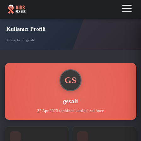
Kullanıcı Profili
/
Anasayfa
gssali
GS
gssali
27 Apr 2025 tarihinde katıldı
1 yıl önce