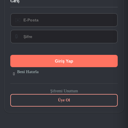
Giriş
✉️
🔒
Beni Hatırla
Şifremi Unuttum
Üye Ol