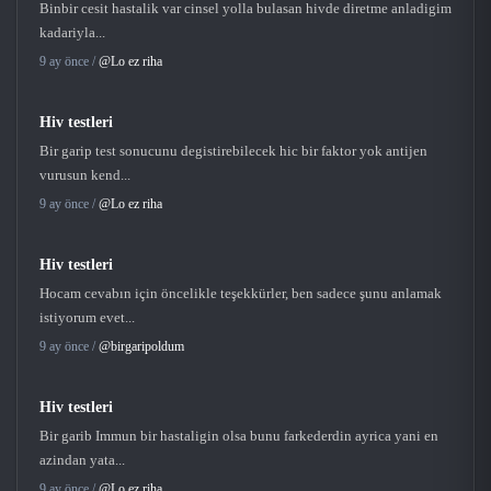
Binbir cesit hastalik var cinsel yolla bulasan hivde diretme anladigim
kadariyla...
9 ay önce /
@Lo ez riha
Hiv testleri
Bir garip test sonucunu degistirebilecek hic bir faktor yok antijen
vurusun kend...
9 ay önce /
@Lo ez riha
Hiv testleri
Hocam cevabın için öncelikle teşekkürler, ben sadece şunu anlamak
istiyorum evet...
9 ay önce /
@birgaripoldum
Hiv testleri
Bir garib Immun bir hastaligin olsa bunu farkederdin ayrica yani en
azindan yata...
9 ay önce /
@Lo ez riha