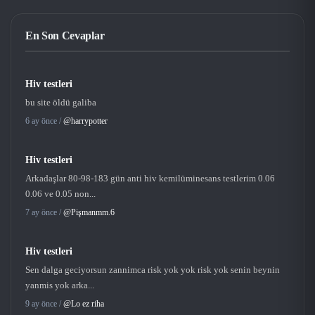
En Son Cevaplar
Hiv testleri
bu site öldü galiba
6 ay önce /
@harrypotter
Hiv testleri
Arkadaşlar 80-98-183 gün anti hiv kemilüminesans testlerim 0.06
0.06 ve 0.05 non...
7 ay önce /
@Pişmanmm.6
Hiv testleri
Sen dalga geciyorsun zannimca risk yok yok risk yok senin beynin
yanmis yok arka...
9 ay önce /
@Lo ez riha