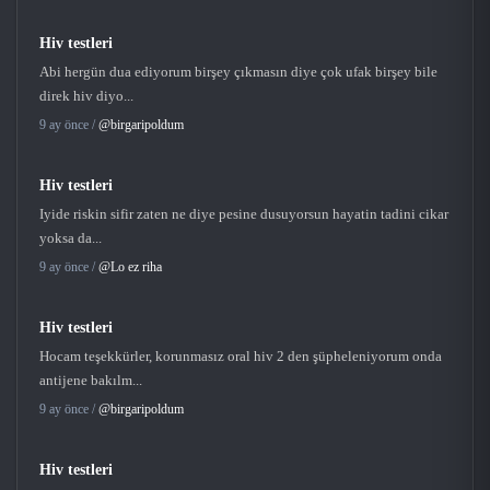
Hiv testleri
Abi hergün dua ediyorum birşey çıkmasın diye çok ufak birşey bile
direk hiv diyo...
9 ay önce /
@birgaripoldum
Hiv testleri
Iyide riskin sifir zaten ne diye pesine dusuyorsun hayatin tadini cikar
yoksa da...
9 ay önce /
@Lo ez riha
Hiv testleri
Hocam teşekkürler, korunmasız oral hiv 2 den şüpheleniyorum onda
antijene bakılm...
9 ay önce /
@birgaripoldum
Hiv testleri