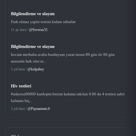
Bilgilendirme ve olayım
Fark olmaz yaptir testini kafanı rahatlat
11 ay önce /
@Severus51
Bilgilendirme ve olayım
hocam merhaba acaba burdaysan yazar mısın 89 gün ile 90 gün
arasında fark olur m...
1 yıl önce /
@kolpabey
Hiv testleri
#askerus00000 kardeşim benim kafama takılan 0.06 da 4 testten sabit
kalması hiç...
1 yıl önce /
@Pişmanmm.6