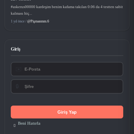
#askerus00000 kardeşim benim kafama takılan 0.06 da 4 testten sabit
kalması hiç...
1 yıl önce /
@Pişmanmm.6
Giriş
✉️
🔒
Beni Hatırla