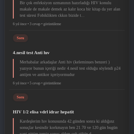
Bir çok enfeksiyon uzmanının hazırladığı HIV konulu
makale de makale demek az kalır koca bir kitap da yer alan
test süresi Fobiklikten ckkın bizide t...
6 yıl önce •
3 cevap •
görüntüleme
Soru
4.nesil test Anti hıv
Merhabalar arkadaşlar Anti hiv (keleminues benzeri )
yazıyor bunun içeriği nedir 4.nesil test olduğu söylendi p24
antijen ve antikor içeriyormudur
6 yıl önce •
5 cevap •
görüntüleme
Soru
HIV 1/2 elisa vdrl idrar hepatit
Kardeşlerim hıv konusunda 42.günden sonra ki aldığınz
sonuçlar kesindir korkmayın ben 21.70 ve 120.gün bugün
yani gittim temiz sonuç aldım çok şükür d...