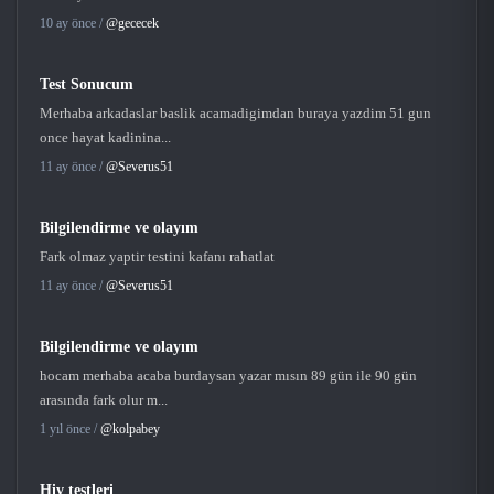
10 ay önce /
@gececek
Test Sonucum
Merhaba arkadaslar baslik acamadigimdan buraya yazdim 51 gun
once hayat kadinina...
11 ay önce /
@Severus51
Bilgilendirme ve olayım
Fark olmaz yaptir testini kafanı rahatlat
11 ay önce /
@Severus51
Bilgilendirme ve olayım
hocam merhaba acaba burdaysan yazar mısın 89 gün ile 90 gün
arasında fark olur m...
1 yıl önce /
@kolpabey
Hiv testleri