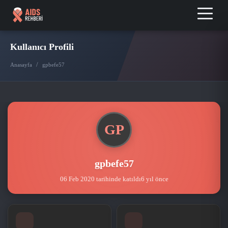
Kullanıcı Profili
/
Anasayfa
gpbefe57
GP
gpbefe57
06 Feb 2020 tarihinde katıldı
6 yıl önce