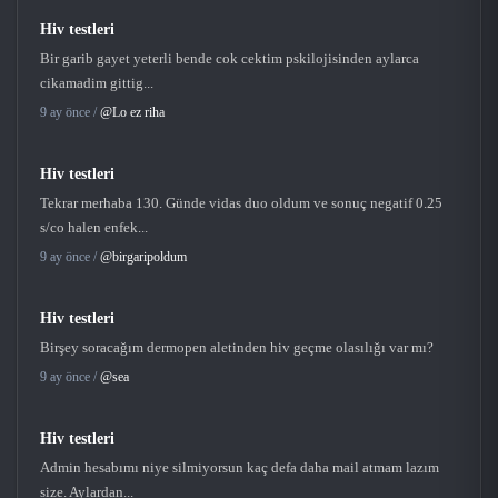
Hiv testleri
Bir garib gayet yeterli bende cok cektim pskilojisinden aylarca
cikamadim gittig...
9 ay önce /
@Lo ez riha
Hiv testleri
Tekrar merhaba 130. Günde vidas duo oldum ve sonuç negatif 0.25
s/co halen enfek...
9 ay önce /
@birgaripoldum
Hiv testleri
Birşey soracağım dermopen aletinden hiv geçme olasılığı var mı?
9 ay önce /
@sea
Hiv testleri
Admin hesabımı niye silmiyorsun kaç defa daha mail atmam lazım
size. Aylardan...