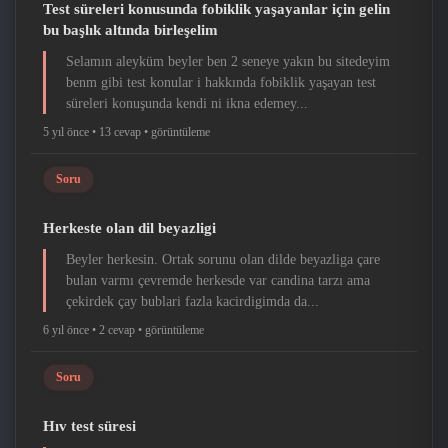
Test süreleri konusunda fobiklik yaşayanlar için gelin
bu başlık altında birleşelim
Selamın aleyküm beyler ben 2 seneye yakın bu sitedeyim
benm gibi test konular i hakkında fobiklik yaşayan test
süreleri konuşunda kendi ni ikna edemey...
5 yıl önce •
13 cevap •
görüntüleme
Soru
Herkeste olan dil beyazligi
Beyler herkesin. Ortak sorunu olan dilde beyazliga çare
bulan varmı çevremde herkesde var candina tarzı ama
çekirdek çay bublari fazla kacirdigimda da...
6 yıl önce •
2 cevap •
görüntüleme
Soru
Hıv test süresi