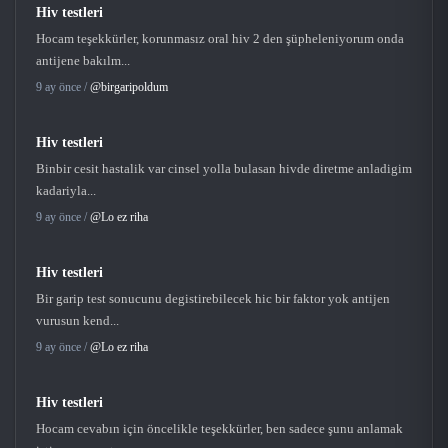
Hiv testleri
Hocam teşekkürler, korunmasız oral hiv 2 den şüpheleniyorum onda
antijene bakılm...
9 ay önce /
@birgaripoldum
Hiv testleri
Binbir cesit hastalik var cinsel yolla bulasan hivde diretme anladigim
kadariyla...
9 ay önce /
@Lo ez riha
Hiv testleri
Bir garip test sonucunu degistirebilecek hic bir faktor yok antijen
vurusun kend...
9 ay önce /
@Lo ez riha
Hiv testleri
Hocam cevabın için öncelikle teşekkürler, ben sadece şunu anlamak