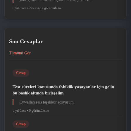
6 yıl önce •
29 cevap •
görüntüleme
Son Cevaplar
Tümünü Gör
Cevap
Test süreleri konusunda fobiklik yaşayanlar için gelin
bu başlık altında birleşelim
Eywallah reis teşekkür ediyorum
5 yıl önce •
0 görüntüleme
Cevap