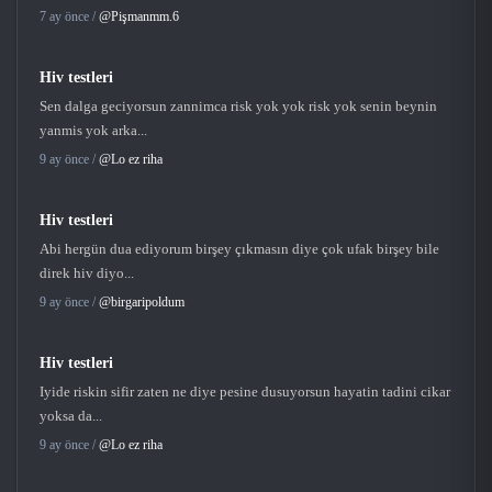
7 ay önce /
@Pişmanmm.6
Hiv testleri
Sen dalga geciyorsun zannimca risk yok yok risk yok senin beynin
yanmis yok arka...
9 ay önce /
@Lo ez riha
Hiv testleri
Abi hergün dua ediyorum birşey çıkmasın diye çok ufak birşey bile
direk hiv diyo...
9 ay önce /
@birgaripoldum
Hiv testleri
Iyide riskin sifir zaten ne diye pesine dusuyorsun hayatin tadini cikar
yoksa da...
9 ay önce /
@Lo ez riha